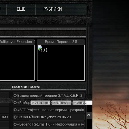
Ы
ЕЩЕ
РУБРИКИ
ultiplayer Extension: Defence
Время Перемен 2.5
4.0
Последние новости
Вышел первый трейлер S.T.A.L.K.E.R. 2
«Выбор» - четвертый отчет о разработке!
«SFZ Project» - полная версия в разработке!
+DMX 1.3.5.ООП.МА.К.
Stalker News. Выпуск от 29.06.20
«Legend Returns 1.0» - Информация о моде за июнь 2020