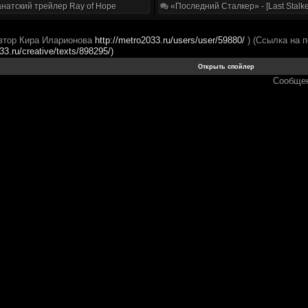
натский трейлер Ray of Hope
«Последний Сталкер» - [Last Stalke
Автор Кира Иларионова
http://metro2033.ru/users/user/59880/
) (Ссылка на 
3.ru/creative/texts/898295/)
Сообщен