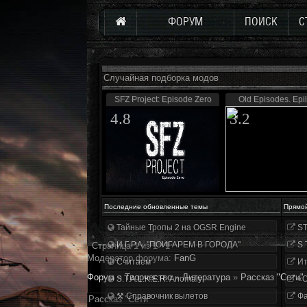
ФОРУМ
ПОИСК
С
Случайная подборка модов
SFZ Project: Episode Zero
Old Episodes. Epi
4.8
3.2
Последние обновленные темы
Прямо
Тайные Тропы 2 на OGSR Engine
ST
И.Г.Р.А. "ПОИГАРЕМ В ГОРОДА"
S.
Страница
1
из
1
1
Модератор форума:
FanG
Считаем
Ит
Форум
»
Творчество
»
Литература
»
Рассказ "Сети"
S.T.A.L.K.E.R. Anomaly
«О
⚒ Справочник вылетов
Фа
Рассказ "Сети"