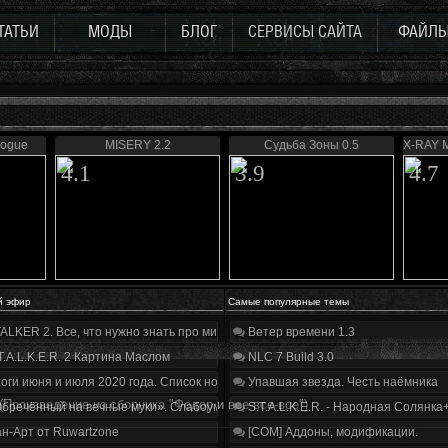
ТАТЬИ
МОДЫ
БЛОГ
СЕРВИСЫ САЙТА
ФАЙЛ
logue
MISERY 2.2
Судьба Зоны 0.5
X-RAY M
4.1
3.9
4.7
й эфир
Самые популярные темы
ALKER 2. Все, что нужно знать про мир, геймплей и сюжет | Разбор трейлера
Ветер времени 1.3
T.A.L.K.E.R. 2 Картина Маслом
NLC 7 Build 3.0
оги июня и июля 2020 года. Список нововведений
Упавшая звезда. Честь наёмника
(Произведение из сборника "Федор и все-все-все")
бречённый на вечные муки». Слабоумие и отвага
S.T.A.L.K.E.R. - Народная Солянка
н-Арт от Ruwartzone
[COM] Аддоны, модификации.