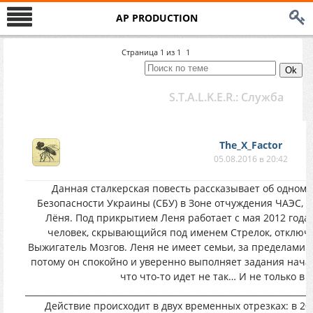
AP PRODUCTION
Страница
1
из
1
1
S.T.A.L.K.E.R.: Служба
The_X_Factor
05.08.2016 в 20:42
Данная сталкерская повесть рассказывает об одном 
Безопасности Украины (СБУ) в Зоне отчуждения ЧАЭС, 
Лёня. Под прикрытием Леня работает с мая 2012 года, 
человек, скрывающийся под именем Стрелок, отключ
Выжигатель Мозгов. Леня не имеет семьи, за пределами З
потому он спокойно и уверенно выполняет задания начал
что что-то идет не так… И не только в 
____________________________________________________________________
Действие происходит в двух временных отрезках: в 2015