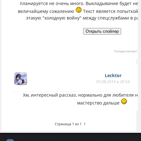
планируется не очень много. Выкладывание будет нер
величайшему сожалению
Текст является попыткой
этакую "холодную войну" между спецслужбами в ра
Отредактировал
Th
Lecktor
05.08.2016 в 20:54
Хм, интересный рассказ, нормально для любителя на
мастерство дальше
Страница
1
из
1
1