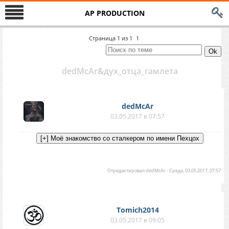
AP PRODUCTION
Страница
1
из
1
1
dedMcAr&дух_отца_гамлета
dedMcAr
03.05.2017 в 07:57
Отредактировал
dedMcAr
-
Среда, 03.05.2017, 07:57
Tomich2014
03.05.2017 в 09:05