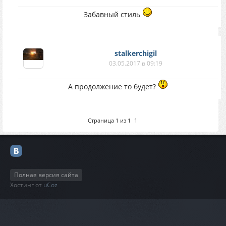
Забавный стиль
stalkerchigil
03.05.2017 в 09:19
А продолжение то будет?
Страница
1
из
1
1
Полная версия сайта
Хостинг от
uCoz