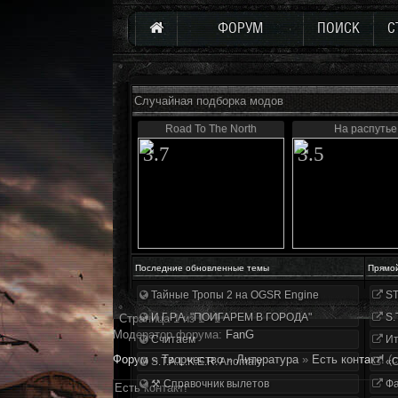
ФОРУМ
ПОИСК
С
Случайная подборка модов
Road To The North
На распутье
3.7
3.5
Последние обновленные темы
Прямо
Тайные Тропы 2 на OGSR Engine
ST
И.Г.Р.А. "ПОИГАРЕМ В ГОРОДА"
S.
Страница
1
из
1
1
Модератор форума:
FanG
Считаем
Ит
Форум
»
Творчество
»
Литература
»
Есть контакт!
(
S.T.A.L.K.E.R. Anomaly
«О
⚒ Справочник вылетов
Фа
Есть контакт!