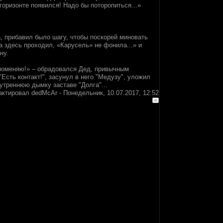
 горизонте появился! Надо бы поторопиться...»
, прибавил было шагу, чтобы поскорей миновать
 здесь проходил, «Карусель» не фонила...» и
ну.
а поменяю!» – обрадовался Дед, привычным
сть контакт!", засунул в него "Медузу", уложил
 утреннюю дымку заставе "Долга"...
актировал
dedMcAr
-
Понедельник, 10.07.2017, 12:52