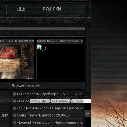
Ы
ЕЩЕ
РУБРИКИ
I.A.T.O.R. II Время Альянса
Туман войны: Закалённые Зоной
3.2
Последние новости
Вышел первый трейлер S.T.A.L.K.E.R. 2
«Выбор» - четвертый отчет о разработке!
«SFZ Project» - полная версия в разработке!
+DMX 1.3.5.ООП.МА.К.
Stalker News. Выпуск от 29.06.20
«Legend Returns 1.0» - Информация о моде за июнь 2020