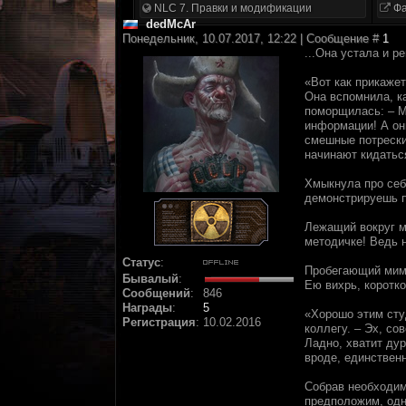
NLC 7. Правки и модификации
Фа
dedMcAr
Понедельник, 10.07.2017, 12:22 | Сообщение #
1
...Она устала и 
«Вот как прикажет
Она вспомнила, ка
поморщилась: – Мд
информации! А они
смешные потрески
начинают кидатьс
Хмыкнула про себ
демонстрируешь п
Лежащий вокруг му
методичке! Ведь н
Статус
:
Пробегающий мимо
Бывалый
:
Ею вихрь, коротк
Сообщений
:
846
Награды
:
5
«Хорошо этим сту
Регистрация
:
10.02.2016
коллегу. – Эх, со
Ладно, хватит дур
вроде, единственн
Собрав необходим
предположим, одн