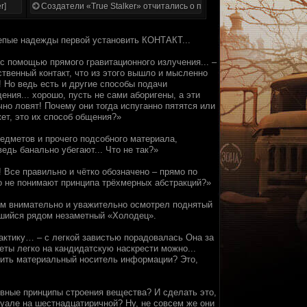
r]
Создатели «True Stalker» отчитались о проделанной работе
елепые надежды первой установить КОНТАКТ...
 с помощью прямого гравитационного излучения... –
твенный контакт, что из этого вышло и мысленно
! Но ведь есть и другие способы подачи
ния... хорошо, пусть не сами аборигены, а эти
но ловят! Почему они тогда испуганно пятятся или
т, это их способ общения?»
редметов и прочего подсобного материала,
едь банально убегают... Что не так?»
! Все правильно и чётко обозначено – прямо по
то не понимают принципа трёхмерных абстракций?»
м внимательно и уважительно осмотрел поднятый
ившийся рядом незаметный «Холодец».
актику… – с легкой завистью порадовалась Она за
еты легко на кандидатскую наскрести можно...
осить материальный носитель информации? Это,
вные принципы строения вещества? И сделать это,
уале на шестнадцатиричной? Ну, не совсем же они