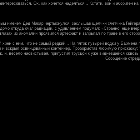
интересоваться. Ох, как хочется надеяться!.. Кстати, вон и абориген на
епым именем Дед Макар чертыхнулся, заслышав щелчки счетчика Гейгера
домо откуда очаг радиации, с удивлением подумал: «Странно, еще вчера
глазах из аномалии проявился артефакт и запрыгал по траве в его сторо
И хрен с ним, что не самый редкий... На пяток пузырей водки у Бармен
 и вскрыл освинцованный контейнер. Пробормотав любимую присказку: "Е
к, и, весело насвистывая, припустил трусцой к уже видневшейся сквозь
Сообщение отред