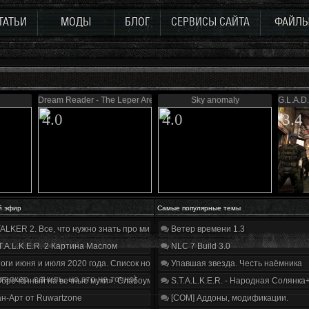
ТАТЬИ
МОДЫ
БЛОГ
СЕРВИСЫ САЙТА
ФАЙЛ
Dream Reader - The Leper Area
Sky anomaly
G.L.A.D.
4.0
4.0
3.4
й эфир
Самые популярные темы
ALKER 2. Все, что нужно знать про мир, геймплей и сюжет | Разбор трейлера
Ветер времени 1.3
T.A.L.K.E.R. 2 Картина Маслом
NLC 7 Build 3.0
оги июня и июля 2020 года. Список нововведений
Упавшая звезда. Честь наёмника
сталкер. ваниль. но это не точно)
бречённый на вечные муки». Слабоумие и отвага
S.T.A.L.K.E.R. - Народная Солянка
н-Арт от Ruwartzone
[COM] Аддоны, модификации.