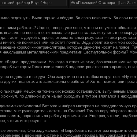
натский трейлер Ray of Hope
«Последний Сталкер» - [Last Stalke
решила отдохнуть. Было горько и обидно. За свою наивность. За свои н
е с ними работать? Ладно, теперь уже ясно, что они не умеют общаться
к вначале по неопытности несколько раз пыталась вступить в непосредс
а... хотя, с другой стороны, отрицательный результат – тоже результат
 ничего не понимают или не хотят понять. Ведь ловят же они мои сообще
вающие коробочки-ретрансляторы, которые двуногие носят на поясе. Точ
я небольшими металлическими предметами шестиугольной формы? Може
я: «Ладно, предположим. Но когда в ответ из этих, брошенных ими же п
одробные карты Галактики и способ подпространственного прыжка, они в
сор поднялся в воздух. Она закрутила его столбом вокруг оси. «Ну вот
а других планетах это замечательно работало! Хотя... может, они прос
 пыхтящий мешок на тоненьких ножках остановился, выпученным глазо
о хрюкнул, по длинной дуге начал обходить и тут же вляпался в наход
дентам-экзобиологам! Вот уже и набрал материал на преддипломную пр
ветовал мне руководитель лететь на Солярис! Там за пару оборотов план
ака валять, пора опять за работу приниматься. Ещё раз, что ли, подбр
ое, что их интересует...»
ые элементы, Она задумалась: «Попробовать на этот раз выразить осно
овременно в двоичной системе с помощью периода полураспада и в виз