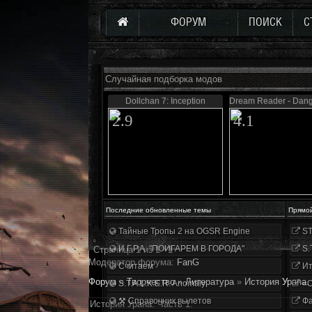
ФОРУМ
ПОИСК
С
Случайная подборка модов
Dollchan 7: Inception
Dream Reader - Dang
2.9
4.1
Последние обновленные темы
Прямо
Тайные Тропы 2 на OGSR Engine
ST
И.Г.Р.А. "ПОИГАРЕМ В ГОРОДА"
S.
Страница
1
из
1
1
Модератор форума:
FanG
Считаем
Ит
Форум
»
Творчество
»
Литература
»
История Урана. 
S.T.A.L.K.E.R. Anomaly
«О
⚒ Справочник вылетов
Фа
История Урана. Часть 1.