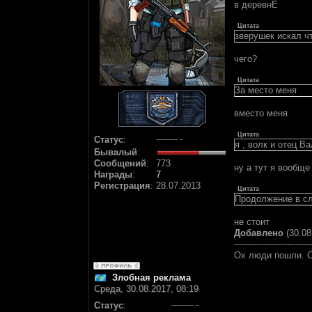
в деревнЕ
Цитата
зверушек искал чт
чего?
Цитата
За место меня
вместо меня
Цитата
Статус
:
я , волк и отец В
Бывалый
:
Сообщений
:
773
ну а тут я вообще
Награды
:
7
Регистрация
:
28.07.2013
Цитата
Продолжение в с
не стоит
Добавлено
(30.08
----------------------------
Ох люди пошли. С
Злобная реклама
Среда, 30.08.2017, 08:19
Статус
: