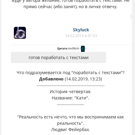
Буде у автора желание, готов поработать с текстами. Не
прямо сейчас (ибо занят), но в личке отвечу.
Skyluck
14.02.2019 в 01:53
Цитата
dedMcAr
(
)
готов поработать с текстами
Что подразумевается под "поработать с текстами"?
Добавлено
(14.02.2019, 13:23)
---------------------------------------------
История четвертая.
Название: "Кати".
------------------
"Реальность есть нечто, что мы воспринимаем как
реальность".
Людвиг Фейербах.