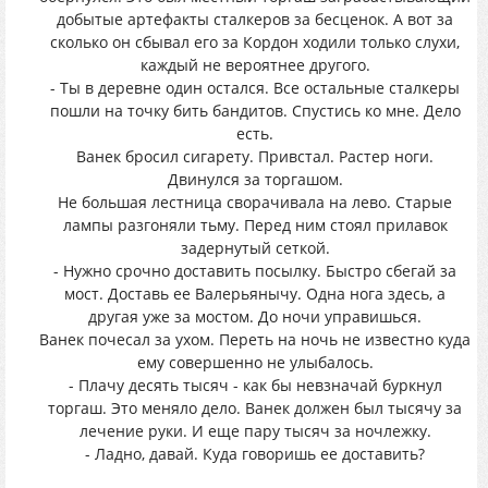
добытые артефакты сталкеров за бесценок. А вот за
сколько он сбывал его за Кордон ходили только слухи,
каждый не вероятнее другого.
- Ты в деревне один остался. Все остальные сталкеры
пошли на точку бить бандитов. Спустись ко мне. Дело
есть.
Ванек бросил сигарету. Привстал. Растер ноги.
Двинулся за торгашом.
Не большая лестница сворачивала на лево. Старые
лампы разгоняли тьму. Перед ним стоял прилавок
задернутый сеткой.
- Нужно срочно доставить посылку. Быстро сбегай за
мост. Доставь ее Валерьянычу. Одна нога здесь, а
другая уже за мостом. До ночи управишься.
Ванек почесал за ухом. Переть на ночь не известно куда
ему совершенно не улыбалось.
- Плачу десять тысяч - как бы невзначай буркнул
торгаш. Это меняло дело. Ванек должен был тысячу за
лечение руки. И еще пару тысяч за ночлежку.
- Ладно, давай. Куда говоришь ее доставить?