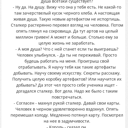
душа всетаки существует?
- Ну да. На душу. Вижу что она у тебя есть. Не какой-то
там зачерствелый кусок черного хлеба. А настоящая
живая душа. Такую новым артефактом не испортишь.
Сталкер растерянно перевел взгляд на человека. Потом
опять глянул на сокровища. Да тут артов на целый
миллион гривен! А может и больше. Столько ему за
целую жизнь не заработать.
- А моя душа? Что с ней станет если ты выиграешь?
Человек улыбнулся, - Да ты не переживай. Просто
будешь работать на меня. Проигрыш свой
отрабатывать. Я научу тебя как такие артефакты
добывать. Научу своему искусству. Секреты расскажу.
Получить целую коробку артефактов? Или научится их
добывать? Да этот чел просто себе ученика ищет -
догадался сталкер. Вот дела. Надо же было с таким
повстречаться.
- Согласен - махнул рукой сталкер. Давай свои карты.
Человек в черном удовлетворенно вздохнул. Опять
перемешал колоду. Медленно потянул карту. Посмотрел
на нее в задумчивости.
- Король - сказал он.