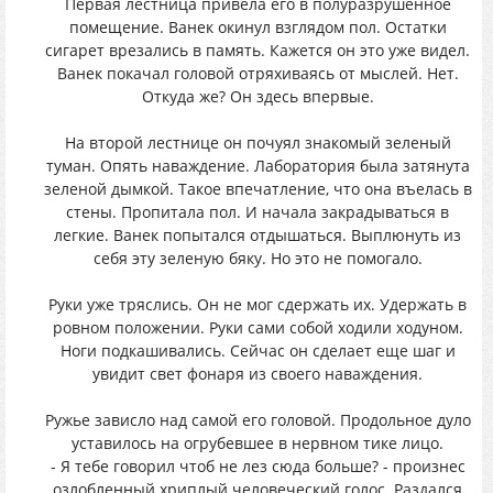
Первая лестница привела его в полуразрушенное
помещение. Ванек окинул взглядом пол. Остатки
сигарет врезались в память. Кажется он это уже видел.
Ванек покачал головой отряхиваясь от мыслей. Нет.
Откуда же? Он здесь впервые.
На второй лестнице он почуял знакомый зеленый
туман. Опять наваждение. Лаборатория была затянута
зеленой дымкой. Такое впечатление, что она въелась в
стены. Пропитала пол. И начала закрадываться в
легкие. Ванек попытался отдышаться. Выплюнуть из
себя эту зеленую бяку. Но это не помогало.
Руки уже тряслись. Он не мог сдержать их. Удержать в
ровном положении. Руки сами собой ходили ходуном.
Ноги подкашивались. Сейчас он сделает еще шаг и
увидит свет фонаря из своего наваждения.
Ружье зависло над самой его головой. Продольное дуло
уставилось на огрубевшее в нервном тике лицо.
- Я тебе говорил чтоб не лез сюда больше? - произнес
озлобленный хриплый человеческий голос. Раздался