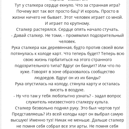
Тут у сталкера сердце екнуло. Что за странная игра?
Почему вот так вот просто бац? И король. Просто в
жизни ничего не бывает. Этот человек играет со мной.
И играет по крупному.
Сталкер растерялся. Сердце опять начало стучать.
- Давай сталкер. Не томи, - промямлил подозрительный
человек.
Рука сталкера как деревянная, будто против своей воли
потянулась к колоде карт. Что теперь будет? Теперь всю
свою жизнь горбатиться на этого странного
подозрительного типа? Вдруг он бандит? Или что по
хуже. Говорят в зоне образовалось сообщество
людоедов. Вдруг он из их банды?
Рука опустилась на колоду, стянула карту и осталась
висеть в воздухе.
- Ну что там у тебя любопытно узнать? - задал вопрос
служитель неизвестного сталкеру культа.
Сталкер безвольно поднял руку. Это был чертов туз!
Представляешь? Из всей колоды карт он выбрал самую
высшую! Именно туз! Никак не меньше. Дальше сталкер
не помня себя собрал все эти арты. Не помня себя