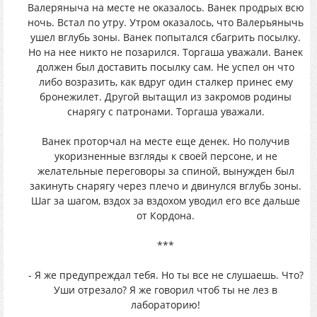
Валеряныча на месте не оказалось. Ванек продрых всю
ночь. Встал по утру. Утром оказалось, что Валерьянычь
ушел вглубь зоны. Ванек попытался сбагрить посылку.
Но на нее никто не позарился. Торгаша уважали. Ванек
должен был доставить посылку сам. Не успел он что
либо возразить, как вдруг один сталкер принес ему
бронежилет. Другой вытащил из закромов родины
снарягу с патронами. Торгаша уважали.
Ванек проторчал на месте еще денек. Но получив
укоризненные взгляды к своей персоне, и не
желательные переговоры за спиной, вынужден был
закинуть снарягу через плечо и двинулся вглубь зоны.
Шаг за шагом, вздох за вздохом уводил его все дальше
от Кордона.
***
- Я же предупреждал тебя. Но ты все не слушаешь. Что?
Уши отрезало? Я же говорил чтоб ты не лез в
лабораторию!