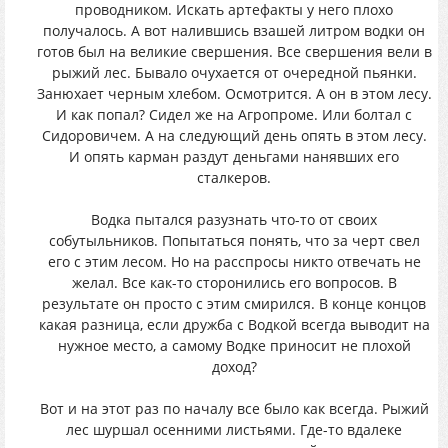
проводником. Искать артефакты у него плохо
получалось. А вот налившись взашей литром водки он
готов был на великие свершения. Все свершения вели в
рыжий лес. Бывало очухается от очередной пьянки.
Занюхает черным хлебом. Осмотрится. А он в этом лесу.
И как попал? Сидел же на Агропроме. Или болтал с
Сидоровичем. А на следующий день опять в этом лесу.
И опять карман раздут деньгами нанявших его
сталкеров.
Водка пытался разузнать что-то от своих
собутыльников. Попытаться понять, что за черт свел
его с этим лесом. Но на расспросы никто отвечать не
желал. Все как-то сторонились его вопросов. В
результате он просто с этим смирился. В конце концов
какая разница, если дружба с Водкой всегда выводит на
нужное место, а самому Водке приносит не плохой
доход?
Вот и на этот раз по началу все было как всегда. Рыжий
лес шуршал осенними листьями. Где-то вдалеке