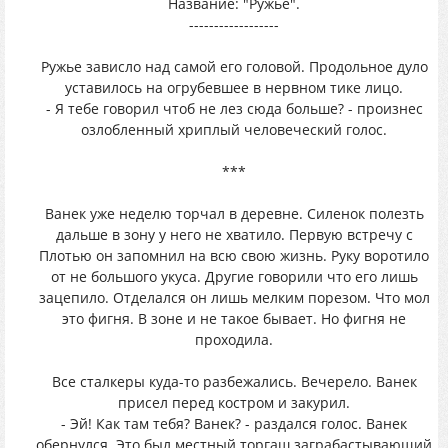
Название: "Ружье".
------------------
Ружье зависло над самой его головой. Продольное дуло
уставилось на огрубевшее в нервном тике лицо.
- Я тебе говорил чтоб не лез сюда больше? - произнес
озлобленный хриплый человеческий голос.
***
Ванек уже неделю торчал в деревне. Силенок полезть
дальше в зону у него не хватило. Первую встречу с
Плотью он запомнил на всю свою жизнь. Руку воротило
от не большого укуса. Другие говорили что его лишь
зацепило. Отделался он лишь мелким порезом. Что мол
это фигня. В зоне и не такое бывает. Но фигня не
проходила.
Все сталкеры куда-то разбежались. Вечерело. Ванек
присел перед костром и закурил.
- Эй! Как там тебя? Ванек? - раздался голос. Ванек
обернулся. Это был местный торгаш заграбастывающий