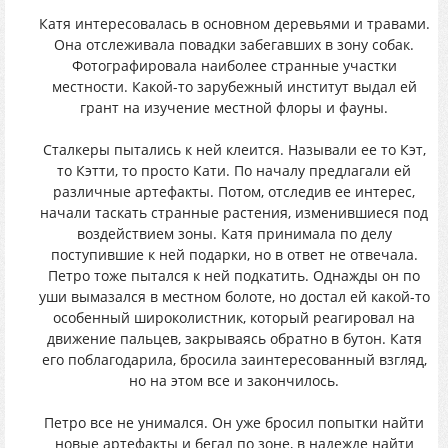
Катя интересовалась в основном деревьями и травами.
Она отслеживала повадки забегавших в зону собак.
Фотографировала наиболее странные участки
местности. Какой-то зарубежный институт выдал ей
грант на изучение местной флоры и фауны.
Сталкеры пытались к ней клеится. Называли ее то Кэт,
то Кэтти, то просто Кати. По началу предлагали ей
различные артефакты. Потом, отследив ее интерес,
начали таскать странные растения, изменившиеся под
воздействием зоны. Катя принимала по делу
поступившие к ней подарки, но в ответ не отвечала.
Петро тоже пытался к ней подкатить. Однажды он по
уши вымазался в местном болоте, но достал ей какой-то
особенный широколистник, который реагировал на
движение пальцев, закрываясь обратно в бутон. Катя
его поблагодарила, бросила заинтересованный взгляд,
но на этом все и закончилось.
Петро все не унимался. Он уже бросил попытки найти
новые артефакты и бегал по зоне, в надежде найти