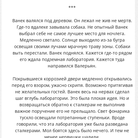
***
Ванек валялся под деревом. Он лежал не жив не мертв.
Где-то вдалеке завывала собака. Не опытный Ванек
выбрал себе не самое лучшее место для ночлега.
Медленно светало. Солнце выходило из-за бугра
освещая своими лучами мрачную траву зоны. Собаки
выть перестали. Ванек поднялся. Кажется где-то рядом
его ждала подземная лаборатория. Кажется туда
направился Валерьян.
Покрывшиеся коррозией двери медленно открывались
перед его взором, ужасно скрипя. Возможно притягивая
не желательных гостей. Ванек весь на нервах сделал
шаг вглубь лаборатории. Это была плохая идея. Но и
возвращаться обратно к сталкерам не выполнив
важное поручение его не прельщало. Свет фонарика
тускло освещали потрепанные ступеньки. Вроде
говорили, что эта лаборатория уже была разведана
сталкерами. Мол боятся здесь было нечего. И тем не
менее нервишки шалили.