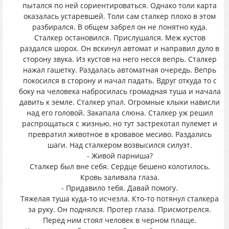
пытался по ней сориентироваться. Однако толи карта
оказалась устаревшей. Толи сам сталкер плохо в этом
разбирался. В общем забрел он не понятно куда.
Сталкер остановился. Прислушался. Меж кустов
раздался шорох. Он вскинул автомат и направил дуло в
сторону звука. Из кустов на него несся вепрь. Сталкер
нажал гашетку. Раздалась автоматная очередь. Вепрь
покосился в сторону и начал падать. Вдруг откуда то с
боку на человека набросилась громадная туша и начала
давить к земле. Сталкер упал. Огромные клыки нависли
над его головой. Закапала слюна. Сталкер уж решил
распрощаться с жизнью, но тут застрекотал пулемет и
превратил животное в кровавое месиво. Раздались
шаги. Над сталкером возвысился силуэт.
- Живой парниша?
Сталкер был вне себя. Сердце бешено колотилось.
Кровь заливала глаза.
- Придавило тебя. Давай помогу.
Тяжелая туша куда-то исчезла. Кто-то потянул сталкера
за руку. Он поднялся. Протер глаза. Присмотрелся.
Перед ним стоял человек в черном плаще.