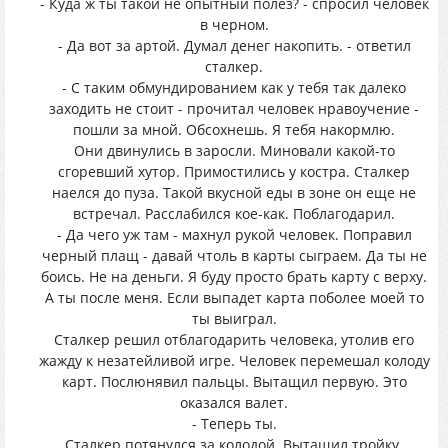
- Куда ж ты такой не опытный полез? - спросил человек
в черном.
- Да вот за артой. Думал денег накопить. - ответил
сталкер.
- С таким обмундированием как у тебя так далеко
заходить не стоит - прочитал человек нравоучение -
пошли за мной. Обсохнешь. Я тебя накормлю.
Они двинулись в заросли. Миновали какой-то
сгоревший хутор. Примостились у костра. Сталкер
наелся до пуза. Такой вкусной еды в зоне он еще не
встречал. Расслабился кое-как. Поблагодарил.
- Да чего уж там - махнул рукой человек. Поправил
черный плащ - давай чтоль в карты сыграем. Да ты не
боись. Не на деньги. Я буду просто брать карту с верху.
А ты после меня. Если выпадет карта поболее моей то
ты выиграл.
Сталкер решил отблагодарить человека, утолив его
жажду к незатейливой игре. Человек перемешал колоду
карт. Послюнявил пальцы. Вытащил первую. Это
оказался валет.
- Теперь ты.
Сталкер потянулся за колодой. Вытащил тройку.