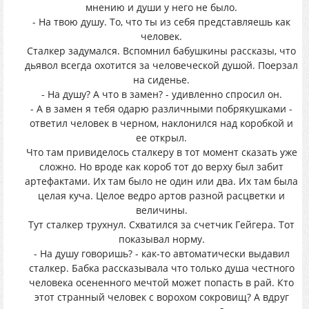
мнению и души у него не было.
- На твою душу. То, что ты из себя представляешь как
человек.
Сталкер задумался. Вспомнил бабушкины рассказы, что
дьявол всегда охотится за человеческой душой. Поерзал
на сиденье.
- На душу? А что в замен? - удивленно спросил он.
- А в замен я тебя одарю различными побрякушками -
ответил человек в черном, наклонился над коробкой и
ее открыл.
Что там привиделось сталкеру в тот момент сказать уже
сложно. Но вроде как короб тот до верху был забит
артефактами. Их там было не один или два. Их там была
целая куча. Целое ведро артов разной расцветки и
величины.
Тут сталкер трухнул. Схватился за счетчик Гейгера. Тот
показывал норму.
- На душу говоришь? - как-то автоматически выдавил
сталкер. Бабка рассказывала что только душа честного
человека осененного мечтой может попасть в рай. Кто
этот странный человек с ворохом сокровищ? А вдруг