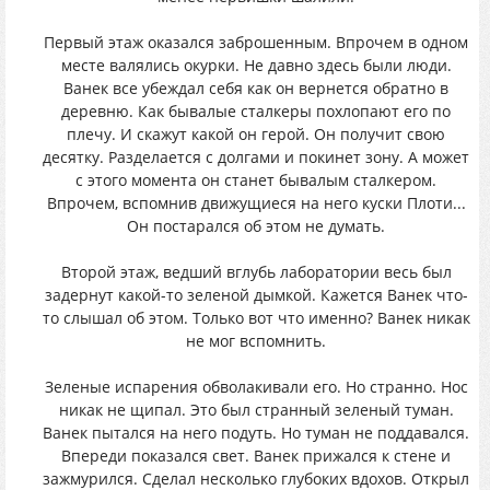
Первый этаж оказался заброшенным. Впрочем в одном
месте валялись окурки. Не давно здесь были люди.
Ванек все убеждал себя как он вернется обратно в
деревню. Как бывалые сталкеры похлопают его по
плечу. И скажут какой он герой. Он получит свою
десятку. Разделается с долгами и покинет зону. А может
с этого момента он станет бывалым сталкером.
Впрочем, вспомнив движущиеся на него куски Плоти...
Он постарался об этом не думать.
Второй этаж, ведший вглубь лаборатории весь был
задернут какой-то зеленой дымкой. Кажется Ванек что-
то слышал об этом. Только вот что именно? Ванек никак
не мог вспомнить.
Зеленые испарения обволакивали его. Но странно. Нос
никак не щипал. Это был странный зеленый туман.
Ванек пытался на него подуть. Но туман не поддавался.
Впереди показался свет. Ванек прижался к стене и
зажмурился. Сделал несколько глубоких вдохов. Открыл