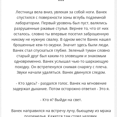
***
Лестница вела вниз, увлекая за собой ноги. Ванек
спустился с поверхности зоны вглубь подземной
лаборатории. Первый уровень был пуст, валялись
разрушенные ржавые стулья. Вернее то, что от них
осталось. словно ты впервые посетил заброшенную
никому не нужную свалку. В одном месте Ванек нашел
брошенные кем-то окурки. Значит здесь были люди.
Ванек стал спускаться глубже. Зеленый туман словно
старый друг был каким-то зловещим и знакомым
одновременно. Ванек услышал чью-то шаркающую
походку. Он встрепенулся снимая снарягу с плеча.
Звуки начали удаляться. Ванек двинулся следом.
- Кто здесь? - раздался голос. Ванек на мгновение
задержал дыхание. Потом осторожно ответил - Это я.
- Кто я? Выйди на свет.
Ванек направился на встречу лучу, бьющему из мрака
подземелья. Кажется там стоял человек.