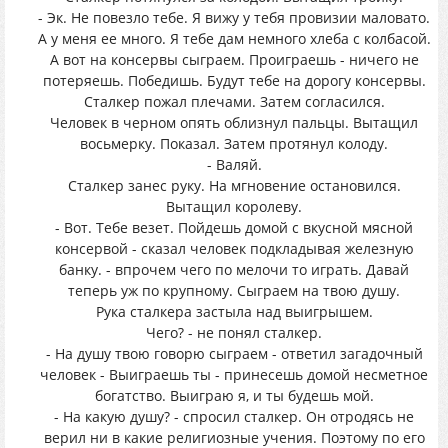
- Эк. Не повезло тебе. Я вижу у тебя провизии маловато.
А у меня ее много. Я тебе дам немного хлеба с колбасой.
А вот на консервы сыграем. Проиграешь - ничего не
потеряешь. Победишь. Будут тебе на дорогу консервы.
Сталкер пожал плечами. Затем согласился.
Человек в черном опять облизнул пальцы. Вытащил
восьмерку. Показал. Затем протянул колоду.
- Валяй.
Сталкер занес руку. На мгновение остановился.
Вытащил королеву.
- Вот. Тебе везет. Пойдешь домой с вкусной мясной
консервой - сказал человек подкладывая железную
банку. - впрочем чего по мелочи то играть. Давай
теперь уж по крупному. Сыграем на твою душу.
Рука сталкера застыла над выигрышем.
Чего? - не понял сталкер.
- На душу твою говорю сыграем - ответил загадочный
человек - Выиграешь ты - принесешь домой несметное
богатство. Выиграю я, и ты будешь мой.
- На какую душу? - спросил сталкер. Он отродясь не
верил ни в какие религиозные учения. Поэтому по его