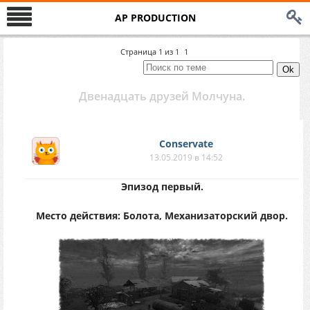
AP PRODUCTION
Страница
1
из
1
1
Двенадцать друзей Молчуна.
Conservate
13.05.2019 в 14:52
Эпизод первый.
Место действия: Болота, Механизаторский двор.