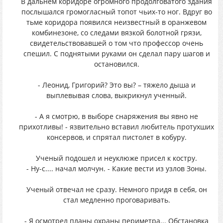
В дальнем коридоре огромного продолговатого здания
послышался громогласный топот чьих-то ног. Вдруг во
тьме коридора появился неизвестный в оранжевом
комбинезоне, со следами вязкой болотной грязи,
свидетельствовавшей о том что профессор очень
спешил. С поднятыми руками он сделал пару шагов и
остановился.
- Леонид, Григорий? Это вы? – тяжело дыша и
выплевывая слова, выкрикнул ученный.
- А я смотрю, в выборе снаряжения вы явно не
прихотливы! - язвительно вставил любитель протухших
консервов, и спрятал пистолет в кобуру.
Ученый подошел и неуклюже присел к костру.
- Ну-с.... начал молчун. - Какие вести из узлов Зоны.
Ученый отвечал не сразу. Немного придя в себя, он
стал медленно проговаривать.
- Я осмотрел планы охраны периметра... Обстановка