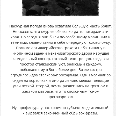
Пасмурная погода вновь охватила большую часть болот.
Не сказать, что хмурые облака когда-то покидали эти
края. Но сегодня они были по-особенному мрачными и
тёмными, словно таили в себе очередную головоломку.
Помимо артиллерийского грохота неба, тишину в
кирпичном здании механизаторского двора нарушал
самодельный костер, который тихо трещал, создавая
простой сталкерский уют, знакомый каждому,
побывавшему в Зоне более дня. Возле костра
сгрудилось два сталкера-проходимца. Один молчаливо
сидел на корточках и иногда лениво мешал тлеющие
угли веткой. Второй, почти разлегшись на грязном и
жестком матрасе, что-то спокойным тоном
проговаривал.
- Ну, профессура у нас конечно субъект медлительный...
- вырвался законченный обрывок фразы.