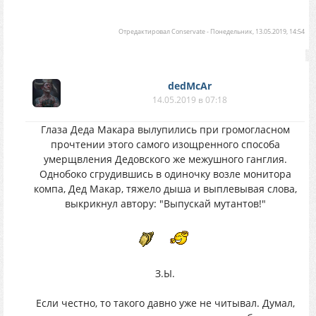
Отредактировал
Conservate
-
Понедельник, 13.05.2019, 14:54
dedMcAr
14.05.2019 в 07:18
Глаза Деда Макара вылупились при громогласном
прочтении этого самого изощренного способа
умерщвления Дедовского же межушного ганглия.
Однобоко сгрудившись в одиночку возле монитора
компа, Дед Макар, тяжело дыша и выплевывая слова,
выкрикнул автору: "Выпускай мутантов!"
З.Ы.
Если честно, то такого давно уже не читывал. Думал,