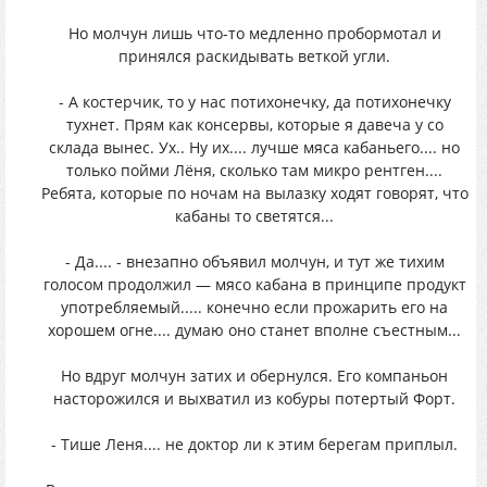
Но молчун лишь что-то медленно пробормотал и
принялся раскидывать веткой угли.
- А костерчик, то у нас потихонечку, да потихонечку
тухнет. Прям как консервы, которые я давеча у со
склада вынес. Ух.. Ну их.... лучше мяса кабаньего.... но
только пойми Лёня, сколько там микро рентген....
Ребята, которые по ночам на вылазку ходят говорят, что
кабаны то светятся...
- Да.... - внезапно объявил молчун, и тут же тихим
голосом продолжил — мясо кабана в принципе продукт
употребляемый..... конечно если прожарить его на
хорошем огне.... думаю оно станет вполне съестным...
Но вдруг молчун затих и обернулся. Его компаньон
насторожился и выхватил из кобуры потертый Форт.
- Тише Леня.... не доктор ли к этим берегам приплыл.