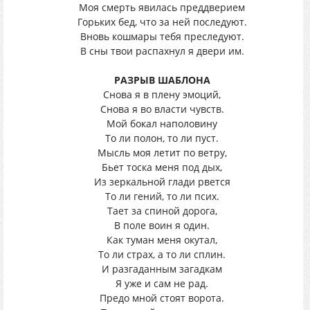
Моя смерть явилась преддверием
Горьких бед, что за ней последуют.
Вновь кошмары тебя преследуют.
В сны твои распахнул я двери им.
РАЗРЫВ ШАБЛОНА
Снова я в плену эмоций,
Снова я во власти чувств.
Мой бокал наполовину
То ли полон, то ли пуст.
Мысль моя летит по ветру,
Бьет тоска меня под дых,
Из зеркальной глади рвется
То ли гений, то ли псих.
Тает за спиной дорога,
В поле воин я один.
Как туман меня окутал,
То ли страх, а то ли сплин.
И разгаданным загадкам
Я уже и сам не рад.
Предо мной стоят ворота.