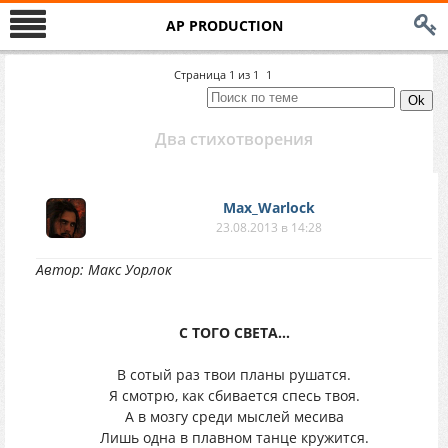
AP PRODUCTION
Страница
1
из
1
1
Два стихотворения
Max_Warlock
23.08.2013 в 14:28
Автор: Макс Уорлок
С ТОГО СВЕТА…
В сотый раз твои планы рушатся.
Я смотрю, как сбивается спесь твоя.
А в мозгу среди мыслей месива
Лишь одна в плавном танце кружится.