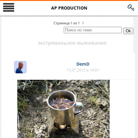
AP PRODUCTION
Страница
1
из
1
1
экстремальное выживание
DemD
15.07.2012 в 19:07