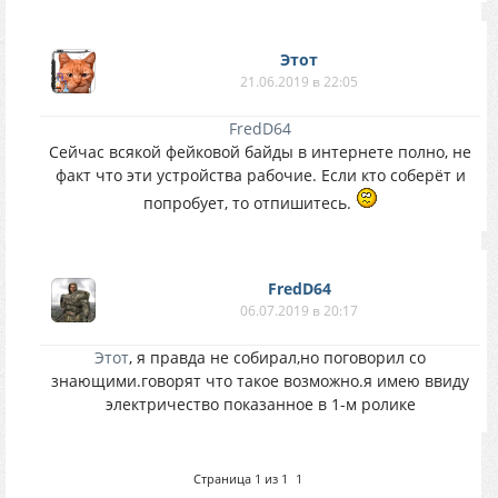
Этот
21.06.2019 в 22:05
FredD64
Сейчас всякой фейковой байды в интернете полно, не
факт что эти устройства рабочие. Если кто соберёт и
попробует, то отпишитесь.
FredD64
06.07.2019 в 20:17
Этот
, я правда не собирал,но поговорил со
знающими.говорят что такое возможно.я имею ввиду
электричество показанное в 1-м ролике
Страница
1
из
1
1