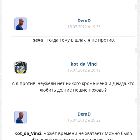
DemD
15.07.2012 в 19:36
_seva_
, тогда тему в шлак, я не против.
kot_da_Vinci
15.07.2012 в 20:19
А я против, неужели нет никого кроме меня и Демда кто
любить долгие пешие походы?
DemD
15.07.2012 в 20:22
kot_da_Vinci
, может времени не хватает? Можно было
бы впечатления или фотки выложить