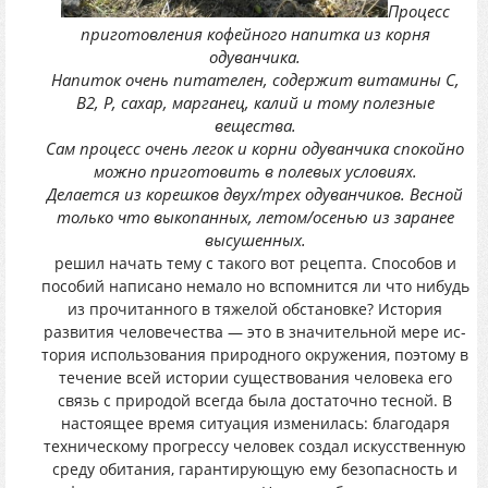
Процесс
приготовления кофейного напитка из корня
одуванчика.
Напиток очень питателен, содержит витамины С,
В2, Р, сахар, марганец, калий и тому полезные
вещества.
Сам процесс очень легок и корни одуванчика спокойно
можно приготовить в полевых условиях.
Делается из корешков двух/трех одуванчиков. Весной
только что выкопанных, летом/осенью из заранее
высушенных.
решил начать тему с такого вот рецепта. Способов и
пособий написано немало но вспомнится ли что нибудь
из прочитанного в тяжелой обстановке? История
развития человечества — это в значительной мере ис­
тория использования природного окружения, поэтому в
течение всей истории существования человека его
связь с природой всегда была достаточно тесной. В
настоящее время ситуация изменилась: благодаря
техническому прогрессу человек создал искусственную
среду обитания, гарантирующую ему безопасность и