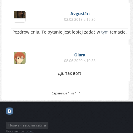
Avgust1n
02.02.2018 в 19:36
Pozdrowienia. To pytanie jest lepiej zadać w
tym
temacie.
Olarк
08.06.2020 в 19:38
Да, так вот!
Страница
1
из
1
1
Полная версия сайта
Хостинг от
uCoz