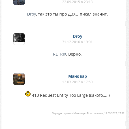
22.09.2015 в 23:13
Droy
, так это ты про ДЗХО писал значит.
Droy
31.12.2016 в 19:01
RETRIX
, Верно.
Мановар
12.03.2017 в 17:50
413 Request Entity Too Large (какого.....)
Отредактировал
Мановар
-
Воскресенье, 12.03.2017, 17:52