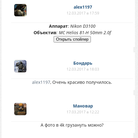
alex1197
12.03.2017 в 17:59
Аппарат
:
Nikon D3100
Объектив
:
MC Helios 81-H 50mm 2.0f
Бондарь
12.03.2017 в 18:03
alex1197
, Очень красиво получилось.
Мановар
17.03.2017 в 12:22
А фото в 4k грузануть можно?