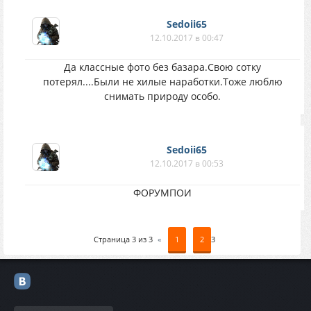
Sedoii65
12.10.2017 в 00:47
Да классные фото без базара.Свою сотку
потерял....Были не хилые наработки.Тоже люблю
снимать природу особо.
Sedoii65
12.10.2017 в 00:53
ФОРУМПОИ
Страница
3
из
3
«
1
2
3