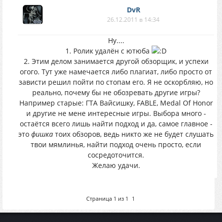
DvR
26.12.2011 в 14:34
Ну....
1. Ролик удалён с ютюба
2. Этим делом занимается другой обзорщик, и успехи
огого. Тут уже намечается либо плагиат, либо просто от
зависти решил пойти по стопам его. Я не оскорбляю, но
реально, почему бы не обозревать другие игры?
Например старые: ГТА Вайсишку, FABLE, Medal Of Honor
и другие не мене интересные игры. Выбора много -
остаётся всего лишь найти подход и да, самое главное -
это
фишка
тоих обзоров, ведь никто же не будет слушать
твои мямлинья, найти подход очень просто, если
сосредоточится.
Желаю удачи.
Страница
1
из
1
1