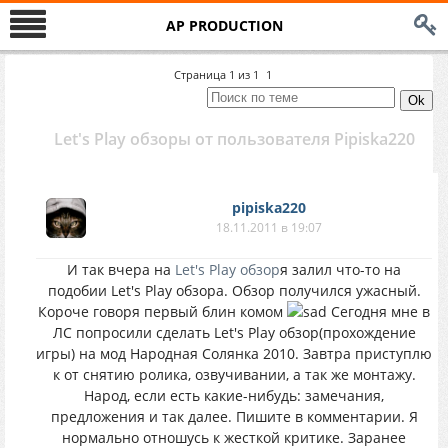
AP PRODUCTION
Страница
1
из
1
1
Let's Play обзоры от пользователя Pipiska220
pipiska220
18.11.2011 в 19:07
И так вчера на
Let's Play обзор
я залил что-то на
подобии Let's Play обзора. Обзор получился ужасный.
Короче говоря первый блин комом
Сегодня мне в
ЛС попросили сделать Let's Play обзор(прохождение
игры) на мод Народная Солянка 2010. Завтра приступлю
к от снятию ролика, озвучивании, а так же монтажу.
Народ, если есть какие-нибудь: замечания,
предложения и так далее. Пишите в комментарии. Я
нормально отношусь к жесткой критике. Заранее