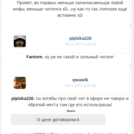
Привет, во первых, меньше запинок,меньше левой
инфы, меньше читинга xD...ну как-то так, попозже ещё
вспомню xD
pipiska220
18.11.2011 в 23:29
Fantom
, ну уж не такой и сильный читинг
qwawik
19.11.2011 в 01:09
pipiska220
, ты хотябы про свой чит в эфире не говори и
обрезай места там где его используешь!
Quote
О цене договоримся