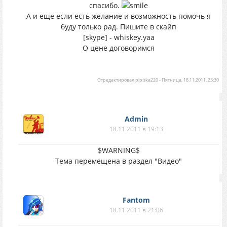
спасибо.
А и еще если есть желание и возможность помочь я
буду только рад. Пишите в скайп
[skype] - whiskey.yaa
О цене договоримся
Отредактировал
pipiska220
-
Пятница, 18.11.2011, 23:30
Аdmin
18.11.2011 в 19:13
$WARNING$
Тема перемещена в раздел "Видео"
Fantom
18.11.2011 в 21:06