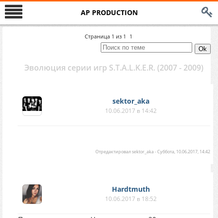
AP PRODUCTION
Страница
1
из
1
1
Эволюция серии игр S.T.A.L.K.E.R. (2007 - 2009)
sektor_aka
10.06.2017 в 14:42
Отредактировал
sektor_aka
-
Суббота, 10.06.2017, 14:42
Hardtmuth
10.06.2017 в 18:52