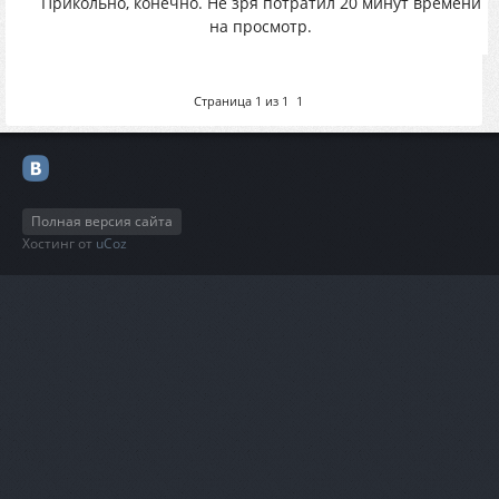
Прикольно, конечно. Не зря потратил 20 минут времени
на просмотр.
Страница
1
из
1
1
Полная версия сайта
Хостинг от
uCoz