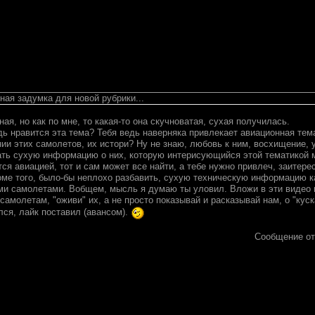
ная задумка для новой рубрики...
ая, но как по мне, то какая-то она скучноватая, сухая получилась.
едь нравится эта тема? Тебя ведь наверняка привлекает авиационная тем
ии этих самолетов, их истори? Ну не знаю, любовь к ним, восхищение, 
гать сухую информацию о них, которую интерисующийся этой тематикой 
тся авиацией, тот и сам может все найти, а тебе нужно привлеч, заитерес
оме того, было-бы неплохо разбавить, сухую техническую информацию 
ми самолетами. Вобщем, мысль я думаю ты уловил. Вложи в эти видео н
самолетам, "оживи" их, а не просто показывай и расказывай нам, о "куск
лся, лайк поставил (авансом).
Сообщение о