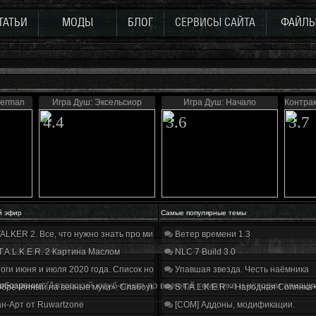
ТАТЬИ
МОДЫ
БЛОГ
СЕРВИСЫ САЙТА
ФАЙЛ
derman
Игра Душ: Эксельсиор
Игра Душ: Начало
Контрак
4.4
3.6
3.7
й эфир
Самые популярные темы
ALKER 2. Все, что нужно знать про мир, геймплей и сюжет | Разбор трейлера
Ветер времени 1.3
T.A.L.K.E.R. 2 Картина Маслом
NLC 7 Build 3.0
оги июня и июля 2020 года. Список нововведений
Упавшая звезда. Честь наёмника
обозрение
(Авторский ютуб-канал по военной тематике и истории авиаци
бречённый на вечные муки». Слабоумие и отвага
S.T.A.L.K.E.R. - Народная Солянка
н-Арт от Ruwartzone
[COM] Аддоны, модификации.