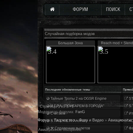
ФОРУМ
ПОИСК
С
Случайная подборка модов
Большая Зона
Reach mod + Slen
3.4
3.5
Последние обновленные темы
Прямо
Тайные Тропы 2 на OGSR Engine
ST
И.Г.Р.А. "ПОИГАРЕМ В ГОРОДА"
S.
Страница
1
из
1
1
Модератор форума:
FanG
Считаем
Ит
Форум
»
Творчество
»
Фото и Видео
»
Авиационное 
S.T.A.L.K.E.R. Anomaly
«О
⚒ Справочник вылетов
Фа
Авиационное обозрение