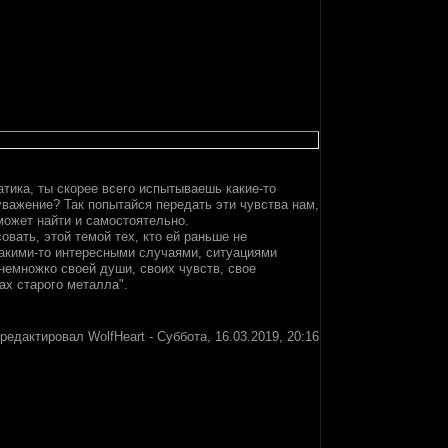
атика, ты скорее всего испытываешь какие-то
уважение? Так попытайся передать эти чувства нам,
может найти и самостоятельно.
овать, этой темой тех, кто ей раньше не
какими-то интересными случаями, ситуациями
емножко своей души, своих чувств, свое
ах старого металла".
тредактировал
WolfHeart
-
Суббота, 16.03.2019, 20:16