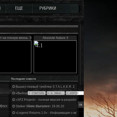
Ы
ЕЩЕ
РУБРИКИ
т на плохую жизнь: Эффект бабочки
Absolute Nature 3
4.1
Последние новости
Вышел первый трейлер S.T.A.L.K.E.R. 2
«Выбор» - четвертый отчет о разработке!
«SFZ Project» - полная версия в разработке!
и)
+DMX 1.3.5.ООП.МА.К.
Stalker News. Выпуск от 29.06.20
«Legend Returns 1.0» - Информация о моде за июнь 2020