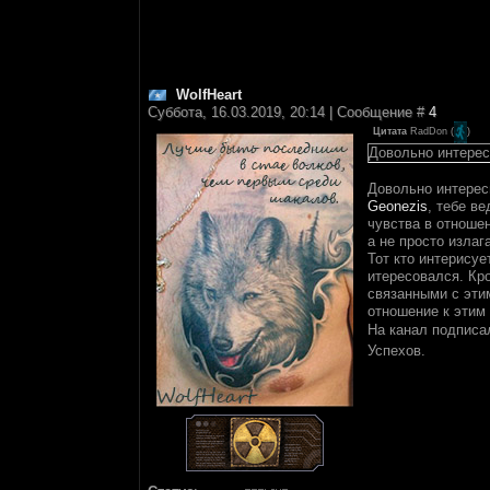
WolfHeart
Суббота, 16.03.2019, 20:14 | Сообщение #
4
Цитата
RadDon
(
)
Довольно интерес
Довольно интересн
Geonezis
, тебе в
чувства в отношен
а не просто изла
Тот кто интерисуе
итересовался. Кр
связанными с эти
отношение к этим 
На канал подписа
Успехов.