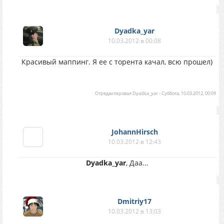
Dyadka_yar
10.03.2012 в 00:08
Красивый маппинг. Я ее с торента качал, всю прошел)
Отредактировал
Dyadka_yar
-
Суббота, 10.03.2012, 00:09
JohannHirsch
10.03.2012 в 12:43
Dyadka_yar
, Даа...
Dmitriy17
10.03.2012 в 13:03