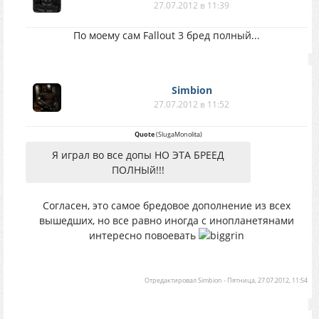
27.07.2012 в 11:39
По моему сам Fallout 3 бред полный...
Simbion
27.07.2012 в 11:52
Quote
(
SlugaMonolita
)
Я играл во все допы НО ЭТА БРЕЕД
ПОЛНЫй!!!
Согласен, это самое бредовое дополнение из всех
вышедших, но все равно иногда с инопланетянами
интересно повоевать
Отредактировал
Simbion
-
Пятница, 27.07.2012, 11:54