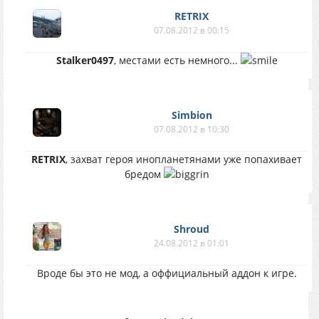
RETRIX
07.08.2012 в 00:15
Stalker0497
, местами есть немного...
Simbion
07.08.2012 в 10:30
RETRIX
, захват героя инопланетянами уже попахивает
бредом
Shroud
24.08.2012 в 01:01
Вроде бы это не мод, а оффициальный аддон к игре.