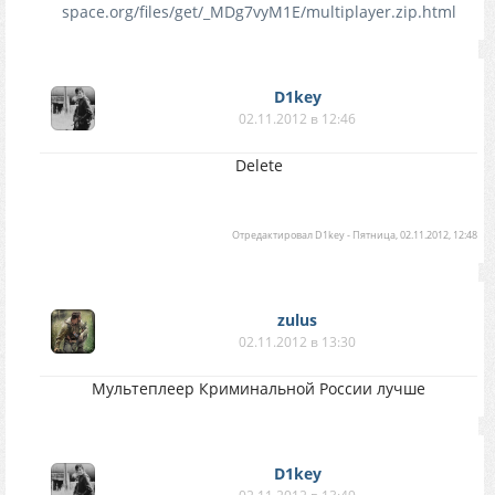
space.org/files/get/_MDg7vyM1E/multiplayer.zip.html
D1key
02.11.2012 в 12:46
Delete
Отредактировал
D1key
-
Пятница, 02.11.2012, 12:48
zulus
02.11.2012 в 13:30
Мультеплеер Криминальной России лучше
D1key