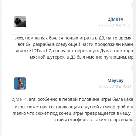
ZjMeT4
07.02.2018 в 19:23
эххх, помню как боялся ночью играть в Д3, на то время к
вот бы разрабы в следующей части продолжили именн
движке IDTeach7, спору нет перезапуск Дума тоже хорош
мясной шутерок, а Д3 был именно пугающим, мр
MayLay
07.02.2018 в 19:34
ZjMeT4
, ага, особенно в первой половине игры была какая
игры сюжетная составляющая с жуткой атмосферой и ш
Жалко что сюжет под конец игры превращается в кашу, д
этой атмосферы, с таким то арсеналом