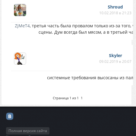
Shroud
10.02.2018 в 21:23
ZjMeT4
, третья часть была провалом только из-за того,
сцены. Дум всегда был мясом, а в третьей час
Skyler
09.02.2019 в 20:07
системные требования высосаны из паль
Страница
1
из
1
1
Полная версия сайта