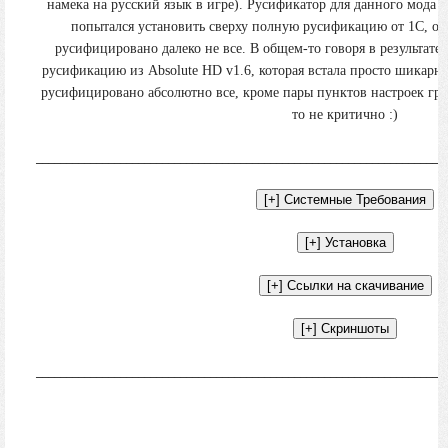
намека на русский язык в игре). Русификатор для данного мода я
попытался установить сверху полную русификацию от 1С, одн
русифицировано далеко не все. В общем-то говоря в результате
русификацию из Absolute HD v1.6, которая встала просто шикарн
русифицировано абсолютно все, кроме пары пунктов настроек гр
то не критично :)
____________________________________________________________________
____________________________________________________________________
О