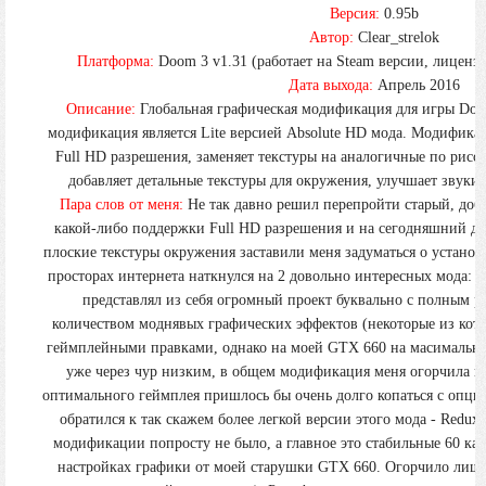
Версия:
0.95b
Автор:
Clear_strelok
Платформа:
Doom 3 v1.31 (работает на Steam версии, лицензии
Дата выхода:
Апрель 2016
Описание:
Глобальная графическая модификация для игры Doom
модификация является Lite версией Absolute HD мода. Модификац
Full HD разрешения, заменяет текстуры на аналогичные по рисовк
добавляет детальные текстуры для окружения, улучшает звуки, 
Пара слов от меня:
Не так давно решил перепройти старый, доб
какой-либо поддержки Full HD разрешения и на сегодняшний де
плоские текстуры окружения заставили меня задуматься о устано
просторах интернета наткнулся на 2 довольно интересных мода:
A
представлял из себя огромный проект буквально с полным 
количеством моднявых графических эффектов (некоторые из кот
геймплейными правками, однако на моей GTX 660 на масимальн
уже через чур низким, в общем модификация меня огорчила по
оптимального геймплея пришлось бы очень долго копаться с опц
обратился к так скажем более легкой версии этого мода - Redux
модификации попросту не было, а главное это стабильные 60 ка
настройках графики от моей старушки GTX 660. Огорчило лишь 