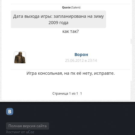
Quote
(
Salem
)
Дата выхода игры: запланирована на зиму
2009 года
как так?
Ворон
25.06.2012 в 23:14
Игра консольная, на пк её нету, исправте.
Страница
1
из
1
1
Полная версия сайта
Хостинг от
uCoz