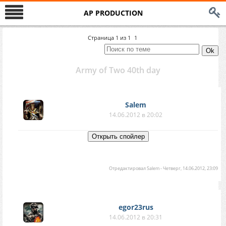
AP PRODUCTION
Страница
1
из
1
1
Army of Two 40th day
Salem
14.06.2012 в 20:02
Отредактировал
Salem
-
Четверг, 14.06.2012, 23:09
egor23rus
14.06.2012 в 20:31