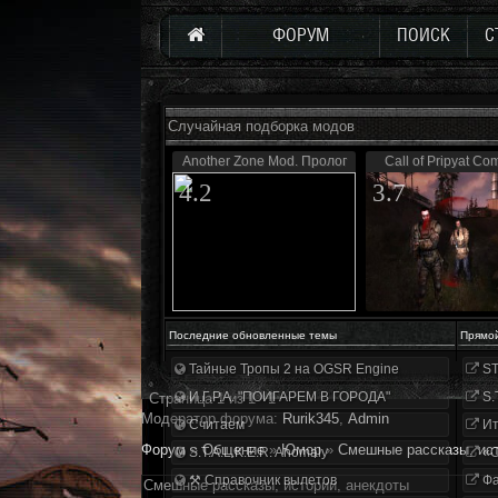
ФОРУМ
ПОИСК
С
Случайная подборка модов
Another Zone Mod. Пролог
Call of Pripyat Co
4.2
3.7
Последние обновленные темы
Прямо
Тайные Тропы 2 на OGSR Engine
ST
И.Г.Р.А. "ПОИГАРЕМ В ГОРОДА"
S.
Страница
1
из
1
1
Модератор форума:
Rurik345
,
Аdmin
Считаем
Ит
Форум
»
Общение
»
Юмор
»
Смешные рассказы, ист
S.T.A.L.K.E.R. Anomaly
«О
⚒ Справочник вылетов
Фа
Смешные рассказы, истории, анекдоты