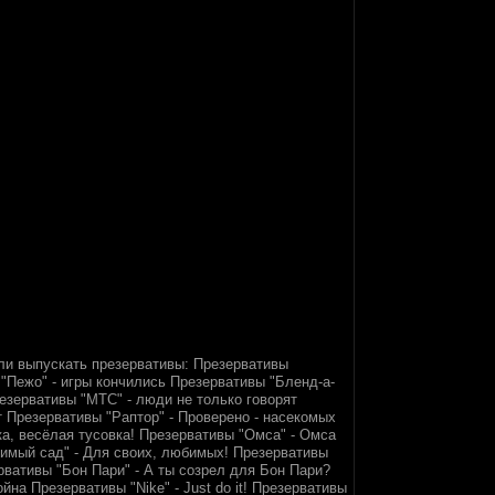
ли выпускать презервативы: Презервативы
ы "Пежо" - игры кончились Презервативы "Бленд-а-
езервативы "МТС" - люди не только говорят
ут Презервативы "Раптор" - Проверено - насекомых
ка, весёлая тусовка! Презервативы "Омса" - Омса
юбимый сад" - Для своих, любимых! Презервативы
рвативы "Бон Пари" - А ты созрел для Бон Пари?
на Презервативы "Nike" - Just do it! Презервативы