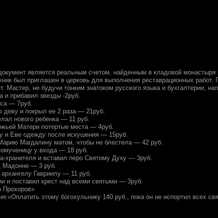
т документ является реальным счетом, найденным в кладовой монастыря
ник был приглашен в церковь для выполнения реставрационных работ. 
т. Мастер, не будучи тонким знатоком русского языка и бухгалтерии, на
а и прибавил звезды -2руб.
еса — 7руб.
 деву и покрыл ее 2 раза — 21руб.
лал нового ребенка — 11 руб.
ожьей Матери потертые места — 4руб.
у и Еве одежду после искушения — 15руб.
 Марию Магдалину матом, чтобы не блестела — 42 руб.
комученицу у входа — 18 руб.
ла-хранителя и вставил перо Святому Духу — 3руб.
д Мадонне — 3 руб.
 архангелу Гавриилу — 11 руб.
ии и поставил крест над всеми святыми — 3руб.
р Прохоров»
я:«Оплатить этому богохульнику 140 руб., пока он не испортил всех св