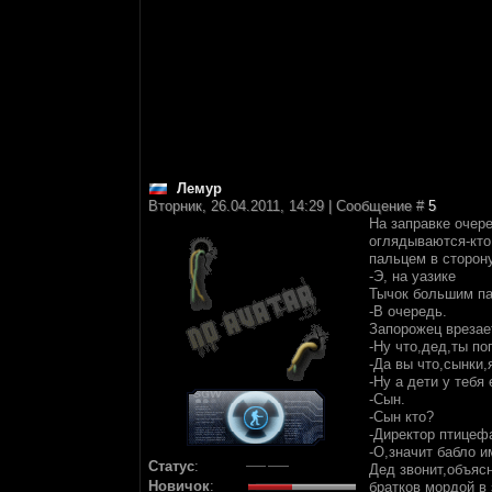
Лемур
Вторник, 26.04.2011, 14:29 | Сообщение #
5
На заправке очер
оглядываются-кто
пальцем в сторон
-Э, на уазике
Тычок большим п
-В очередь.
Запорожец врезает
-Ну что,дед,ты по
-Да вы что,сынки,
-Ну а дети у тебя 
-Сын.
-Сын кто?
-Директор птицеф
-О,значит бабло и
Статус
:
Дед звонит,объяс
Новичок
:
братков мордой в