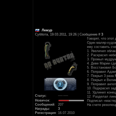
Лемур
Суббота, 19.03.2011, 19:26 | Сообщение #
3
Говорят, что это
Один маляр-худож
ему составить сче
1. Увеличил облак
2. Раскрасил неб
3. Промыл мудрую
4. Деве Марии сде
5. Восстановил Б
6. Поправил Адам
7. Покрыл 3 раза
8. Покрыл и Вели
9. Поправил анге
10. Подкрасил за
11. Удлинил конец
Статус
:
12. Разделал лин
Новичок
:
Подписал «масте
Сообщений
:
207
На счете резолюци
Награды
:
3
Регистрация
:
16.07.2010