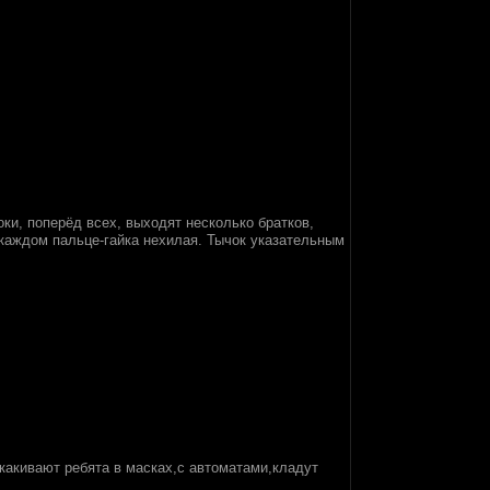
ки, поперёд всех, выходят несколько братков,
 каждом пальце-гайка нехилая. Тычок указательным
какивают ребята в масках,с автоматами,кладут