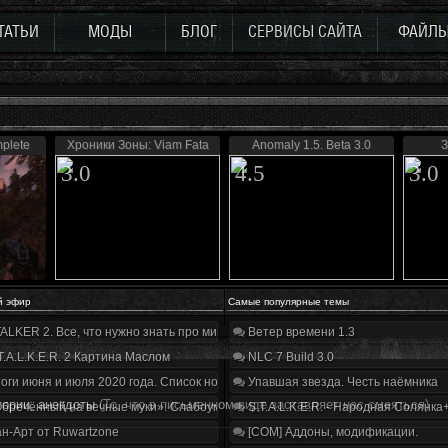
ТАТЬИ
МОДЫ
БЛОГ
СЕРВИСЫ САЙТА
ФАЙЛ
mplete
Хроники Зоны: Viam Fata
Anomaly 1.5. Beta 3.0
З
3.0
4.5
3.0
й эфир
Самые популярные темы
ALKER 2. Все, что нужно знать про мир, геймплей и сюжет | Разбор трейлера
Ветер времени 1.3
T.A.L.K.E.R. 2 Картина Маслом
NLC 7 Build 3.0
оги июня и июля 2020 года. Список нововведений
Упавшая звезда. Честь наёмника
ории, анекдоты
(То, что в письменном виде заставляет нас смеяться)
бречённый на вечные муки». Слабоумие и отвага
S.T.A.L.K.E.R. - Народная Солянка
н-Арт от Ruwartzone
[COM] Аддоны, модификации.