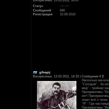
Воскресенье, 13.03.2011, 14:07
Статус
:
Сообщений
:
666
Регистрация
:
10.09.2010
gifvepij
Воскресенье, 13.03.2011, 14:33 | Сообщение #
2
Насколько веселе
"Солодов" - За ка
мед" - тройная за
Презервативы "Dir
нет! Презерватив
знает всё о твоих
"Я" - Где наслажд
Презервативы "Инд