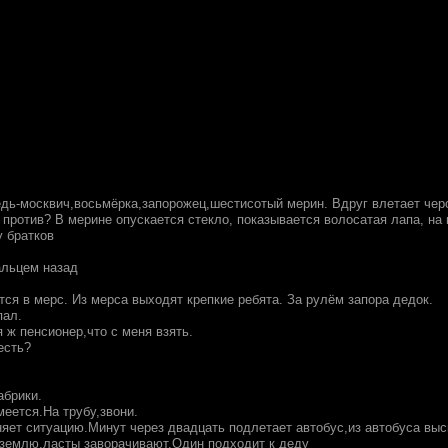
едь-москвич,восьмёрка,запорожец,шестисотый мерин. Вдруг влетает черо
 против? В мерине опускается стекло, показывается волосатая лапа, на
у братков
альцем назад
ся в мерс. Из мерса выходят крепкие ребята. За рулём запора дедок.
пал.
я ж пенсионер,что с меня взять.
есть?
абрики.
меется.На трубу,звони.
няет ситуацию.Минут через двадцать подлетает автобус,из автобуса выс
 землю,ласты заворачивают.Один подходит к деду