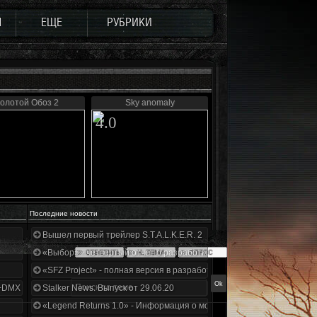
Ы
ЕЩЕ
РУБРИКИ
олотой Обоз 2
Sky anomaly
4.0
Последние новости
Вышел первый трейлер S.T.A.L.K.E.R. 2
«Выбор» - четвертый отчет о разработке!
«SFZ Project» - полная версия в разработке!
+DMX 1.3.5.ООП.МА.К.
Stalker News. Выпуск от 29.06.20
«Legend Returns 1.0» - Информация о моде за июнь 2020