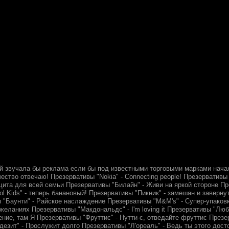
й звучала бы реклама если бы под известными торговыми марками нача
чество отвечаю! Презервативы "Nokia" - Connecting people! Презерватив
щита для всей семьи Презервативы "Билайн" - Живи на яркой стороне Пр
ol Kids" - теперь банановый! Презервативы "Пикник" - замешан и заверн
ы "Баунти" - Райское наслаждение Презервативы "M&M's" - Супер-упаков
 желаниях Презервативы "Макдональдс" - I'm loving it Презервативы "Л
ение, там Я Презервативы "Фруттис" - Нутти-с, отведайте фруттис Презе
езит" - Прослужит долго Презервативы "Л'ореаль" - Ведь ты этого достой