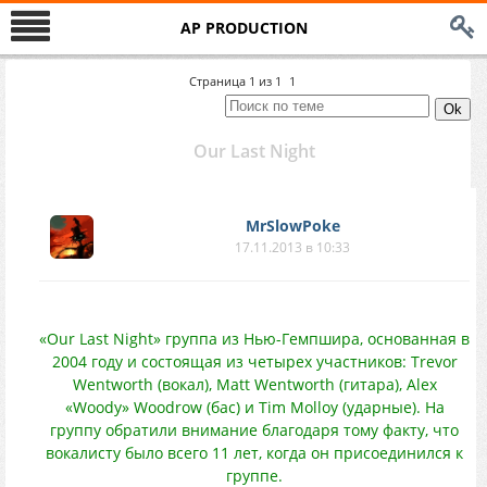
AP PRODUCTION
Страница
1
из
1
1
Our Last Night
MrSlowPoke
17.11.2013 в 10:33
«Our Last Night» группа из Нью-Гемпшира, основанная в
2004 году и состоящая из четырех участников: Trevor
Wentworth (вокал), Matt Wentworth (гитара), Alex
«Woody» Woodrow (бас) и Tim Molloy (ударные). На
группу обратили внимание благодаря тому факту, что
вокалисту было всего 11 лет, когда он присоединился к
группе.