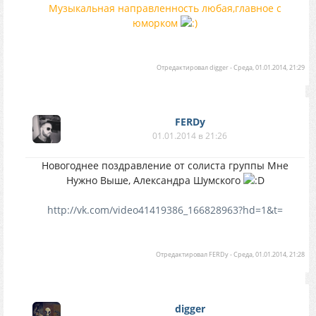
Музыкальная направленность любая,главное с
юморком
Отредактировал
digger
-
Среда, 01.01.2014, 21:29
FERDy
01.01.2014 в 21:26
Новогоднее поздравление от солиста группы Мне
Нужно Выше, Александра Шумского
http://vk.com/video41419386_166828963?hd=1&t=
Отредактировал
FERDy
-
Среда, 01.01.2014, 21:28
digger