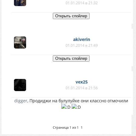
01.01.2014 в 21:32
akiverin
01.01.2014 в 21:49
vex25
01.01.2014 в 21:56
digger
, Продиджи на булулуйке они классно отмочили
Страница
1
из
1
1