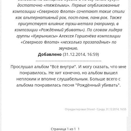
достаточно «тяжёлыми». Первые опубликованные
композиции «Северного Флота» сочетают такие стили
как альтернативный рок, пост-панк, панк-рок. Также
присутствует влияние трэш-метала (например, в
композиции «Рождённый убивать»). По словам лидера
группы «Кукрыниксы» Алексея Горшенёва композиции
«Северного Флота» «несколько прозападные» по
звучанию.
Добавлено
(31.12.2014, 16:59)
---------------------------------------------
Прослушал альбом "Всё внутри". И могу сказать, что мне
понравилось. Не хит конечно, но альбом вышел
неплохим и вполне слушабельным. Больше всего с
альбома понравилась песня "Рождённый убивать".
Отредактировал
Shved
-
Среда, 31.12.2014, 16:55
Страница
1
из
1
1