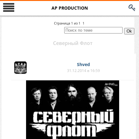
AP PRODUCTION
Страница
1
из
1
1
Северный Флот
Shved
31.12.2014 в 16:59