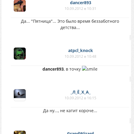
dancer893
10.09.2012 в 10:31
Да... "Пятница"... Это было время беззаботного
детства...
atpcl_knock
10.09.2012 в 10:48
dancer893
, в точку
_Л_Ё_Х_А_
10.09.2012 в 16:15
Да ну..., не катит короче...
GrandWizard