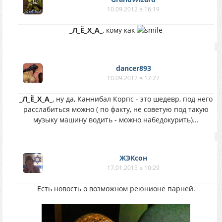
10.09.2012 в 16:19
_Л_Ё_Х_А_
, кому как
dancer893
10.09.2012 в 17:27
_Л_Ё_Х_А_
, ну да, Каннибал Корпс - это шедевр, под него
расслабиться можно ( по факту, не советую под такую
музыку машину водить - можно набедокурить)...
ЖЭКсон
17.01.2015 в 10:29
Есть новость о возможном реюнионе парней.