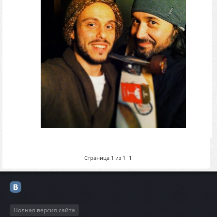
Страница
1
из
1
1
Полная версия сайта