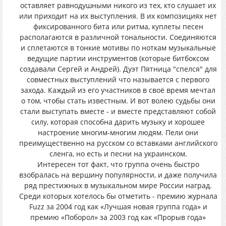
оставляет равнодушными никого из тех, кто слушает их
или приходит на их выступления. В их композициях нет
фиксированного бита или ритма, куплеты песен
располагаются в различной тональности. Соединяются
и сплетаются в тонкие мотивы по ноткам музыкальные
ведущие партии инструментов (которые битбоксом
создавали Сергей и Андрей). Дуэт Пятница "спелся" для
совместных выступлений что называется с первого
захода. Каждый из его участников в своё время мечтал
о том, чтобы стать известным. И вот волею судьбы они
стали выступать вместе - и вместе представляют собой
силу, которая способна дарить музыку и хорошее
настроение многим-многим людям. Пели они
преимущественно на русском со вставками английского
сленга, но есть и песни на украинском.
Интересен тот факт, что группа очень быстро
взобралась на вершину популярности, и даже получила
ряд престижных в музыкальном мире России наград.
Среди которых хотелось бы отметить - премию журнала
Fuzz за 2004 год как «Лучшая новая группа года» и
премию «Поборол» за 2003 год как «Прорыв года»