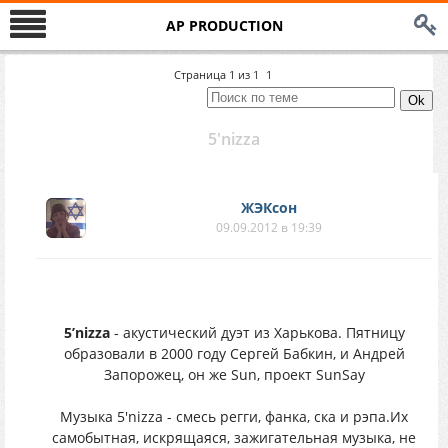
AP PRODUCTION
Страница
1
из
1
1
5'nizza
ЖЭКсон
09.09.2012 в 19:39
5’nizza
- акустический дуэт из Харькова. Пятницу
образовали в 2000 году Сергей Бабкин, и Андрей
Запорожец, он же Sun, проект SunSay
Музыка 5'nizza - смесь регги, фанка, ска и рэпа.Их
самобытная, искрящаяся, зажигательная музыка, не