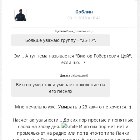
Gоблин
03.11.2015 в 18:49
Цитата
Инок_отшельник
(
)
Больше уважаю группу – “25-17”.
Эм... А тут тема называется "Виктор Робертович Цой",
если шо. =\
Цитата
dirkavgope
(
)
Виктор умер как и умерает поколение на
его песнях
Мне печально уже. Ум
и
рать в 23 как-то не хочется. :(
Насчет актуальности... До сих пор простые и понятные
слова на злобу дня.
И до сих пор нет-нет и
промелькнет на радио или по тв что-то типа Пачки
сигарет или Последнего героя. А это о многом говорит.