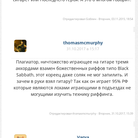
Отредактировал
Gоблин
-
Вторник, 03.11.2015, 18:54
thomasmcmurphy
31.10.2017 в 15:17
Плагиатор, ничтожество играющее на гитаре тремя
аккордами взамен божественных риффов типо Black
Sabbath, этот кореец даже соляк не мог запилить. И
зачем в руки взял гитару? Так как он играет 95% РФ
которые являются лохами играющими в подъездах не
могущими изучить технику риффинга.
Отредактировал
thomasmcmurphy
-
Вторник, 31.10.2017, 15:39
Varya