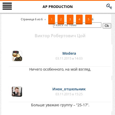
AP PRODUCTION
Страница
6
из
6
«
1
2
3
4
5
6
Виктор Робертович Цой
Modera
03.11.2015 в 14:03
Ничего особенного, на мой взгляд.
Инок_отшельник
03.11.2015 в 15:25
Больше уважаю группу – “25-17”.