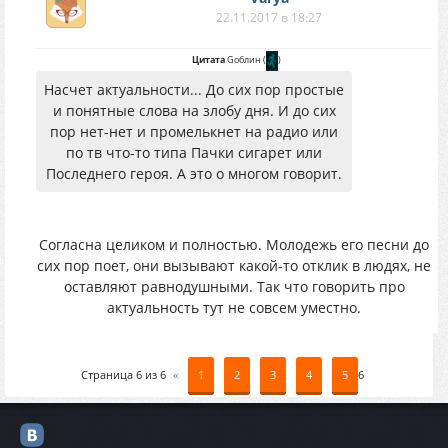
22.11.2017 в 18:27
Цитата
Gоблин
(
)
Насчет актуальности... До сих пор простые
и понятные слова на злобу дня. И до сих
пор нет-нет и промелькнет на радио или
по тв что-то типа Пачки сигарет или
Последнего героя. А это о многом говорит.
Согласна целиком и полностью. Молодежь его песни до
сих пор поет, они вызывают какой-то отклик в людях, не
оставляют равнодушными. Так что говорить про
актуальность тут не совсем уместно.
Страница
6
из
6
«
1
2
3
4
5
6