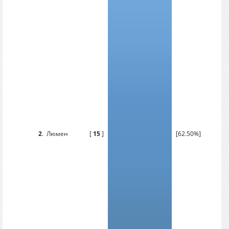
2
.
Люмен
[
15
]
[62.50%]