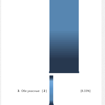
3
.
Обе ужасные
[
2
]
[8.33%]