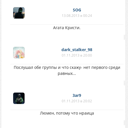
SOG
13.08.2013 в 00:24
Агата Кристи.
dark_stalker_98
01.11.2013 в 20:00
Послушал обе группы и что скажу- нет первого среди
равных...
3ar9
01.11.2013 в 20:02
Люмен, потому что нраица