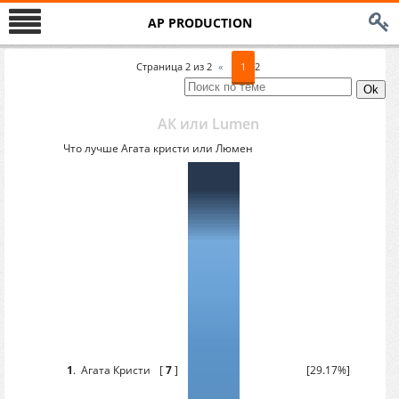
AP PRODUCTION
Страница
2
из
2
«
1
2
АК или Lumen
Что лучше Агата кристи или Люмен
1
.
Агата Кристи
[
7
]
[29.17%]