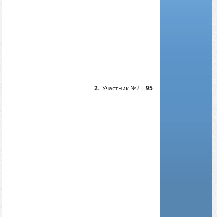
2
.
Участник №2
[
95
]