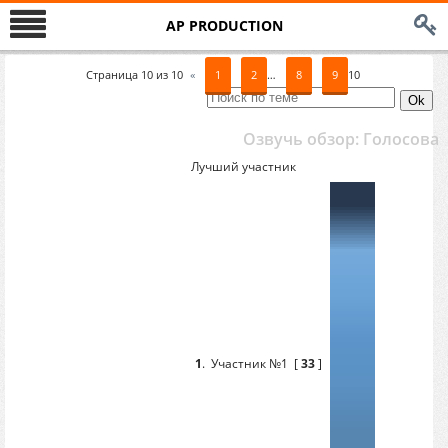
AP PRODUCTION
Страница
10
из
10
«
1
2
…
8
9
10
Озвучь обзор: Голосова
Лучший участник
1
.
Участник №1
[
33
]