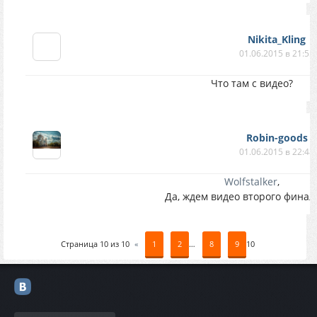
Nikita_Kling
01.06.2015 в 21:55
Что там с видео?
Robin-goods
01.06.2015 в 22:48
Wolfstalker
,
Да, ждем видео второго финал
Страница
10
из
10
«
1
2
…
8
9
10