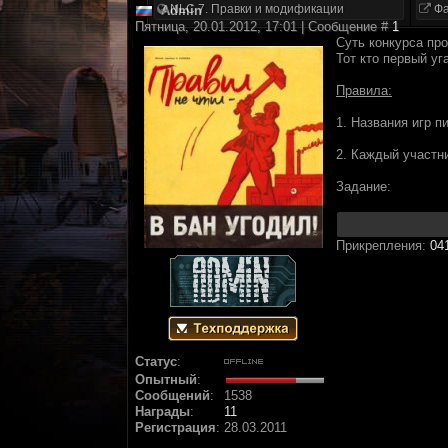
NLC 7. Правки и модификации
Фа
Аdmin
Пятница, 20.01.2012, 17:01 | Сообщение #
1
Суть конкурса пр
Тот кто первый уга
Правила:
1. Названия игр п
2. Каждый участн
Задание:
Прикрепления:
04
Статус
:
Опытный
:
Сообщений
:
1538
Награды
:
11
Регистрация
:
28.03.2011