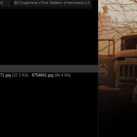
r]
Создатели «True Stalker» отчитались о проделанной работе
71.jpg
(32.5 Kb)
·
8754661.jpg
(94.4 Kb)