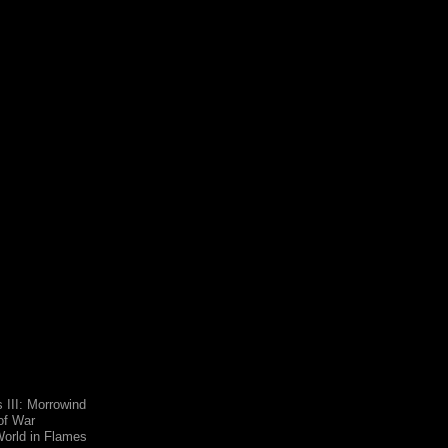
s III: Morrowind
 of War
World in Flames