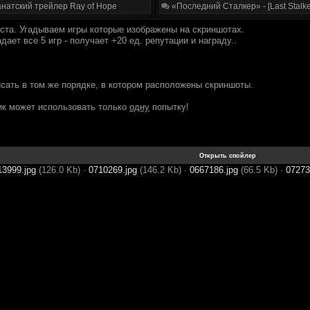
натский трейлер Ray of Hope
«Последний Сталкер» - [Last Stalke
оста. Угадываем игры которые изображены на скриншотах.
дает все 5 игр - получает +20 ед. репутации и награду..
исать в том же порядке, в котором расположены скриншоты.
ик может использовать только
одну
попытку!
13999.jpg
(126.0 Kb)
·
0710269.jpg
(146.2 Kb)
·
0667186.jpg
(66.5 Kb)
·
07273