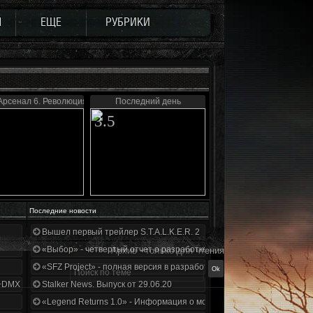
Ы
ЕЩЕ
РУБРИКИ
Арсенал 6. Революция
Последний день
3.5
Последние новости
Вышел первый трейлер S.T.A.L.K.E.R. 2
«Выбор» - четвертый отчет о разработке!
Архив - только для чтения
«SFZ Project» - полная версия в разработке!
+DMX 1.3.5.ООП.МА.К.
Stalker News. Выпуск от 29.06.20
«Legend Returns 1.0» - Информация о моде за июнь 2020