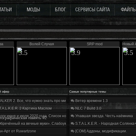
ТАТЬИ
МОДЫ
БЛОГ
СЕРВИСЫ САЙТА
ФАЙЛ
ва
Волей Случая
SRP mod
Новый 
3.5
3.9
3.5
й эфир
Самые популярные темы
ALKER 2. Все, что нужно знать про мир, геймплей и сюжет | Разбор трейлера
Ветер времени 1.3
T.A.L.K.E.R. 2 Картина Маслом
NLC 7 Build 3.0
оги июня и июля 2020 года. Список нововведений
Упавшая звезда. Честь наёмника
тографическая память #2
бречённый на вечные муки». Слабоумие и отвага
S.T.A.L.K.E.R. - Народная Солянка
н-Арт от Ruwartzone
[COM] Аддоны, модификации.