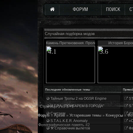
ФОРУМ
ПОИСК
С
Случайная подборка модов
Камень Преткновения. Пролог
История Боро
4.1
3.6
Последние обновленные темы
Прямо
Тайные Тропы 2 на OGSR Engine
ST
И.Г.Р.А. "ПОИГАРЕМ В ГОРОДА"
S.
Страница
1
из
1
1
Считаем
Ит
Форум
»
Архив
»
Устаревшие темы
»
Конкурсы
»
Фо
S.T.A.L.K.E.R. Anomaly
«О
Фотографическая память #2
⚒ Справочник вылетов
Фа