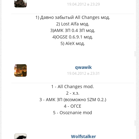
19.04.2012 в 23:29
1) Давно забытый All Changes мод.
2) Lost Alfa мод.
3)АМК ЗП 0.4 ЗП мод.
4)OGSE 0.6.9.1 мод.
5) AleX мод.
qwawik
19.04.2012 в 23:31
1 - All Changes mod.
2 - х.з.
3 - АМК ЗП (возможно SZM 0.2.)
4 - ОГСЕ
5 - Osoznanie mod
Wolfstalker