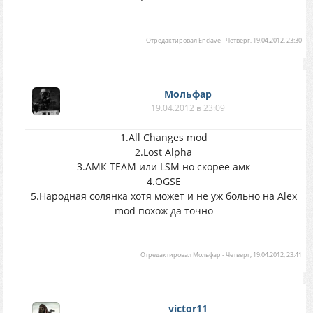
Отредактировал
Enclave
-
Четверг, 19.04.2012, 23:30
Мольфар
19.04.2012 в 23:09
1.All Changes mod
2.Lost Alpha
3.АМК TEAM или LSM но скорее амк
4.OGSE
5.Народная солянка хотя может и не уж больно на Alex
mod похож да точно
Отредактировал
Мольфар
-
Четверг, 19.04.2012, 23:41
victor11