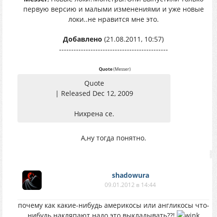
первую версию и малыми изменениями и уже новые
локи..не нравится мне это.
Добавлено
(21.08.2011, 10:57)
---------------------------------------------
Quote
(
Messer
)
Quote
| Released Dec 12, 2009
Нихрена се.
А,ну тогда понятно.
shadowura
09.01.2012 в 14:44
почему как какие-нибудь америкосы или англикосы что-
нибудь накляпают надо это выкладывать??!