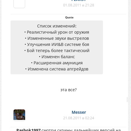
01.08.2011 в 21:28
Quote
Список изменений:
• Реалистичный урон от оружия
• Измененные звуки выстрелов
• Улучшения ИИ&В системе боя
• Бой теперь более тактический
• Изменен баланс
• Расширенная амуниция
• Изменена система апгрейдов
эта все?
Messer
21.08.2011 в 02:24
Pashok1997
,смотри скрины дальнейших версий на