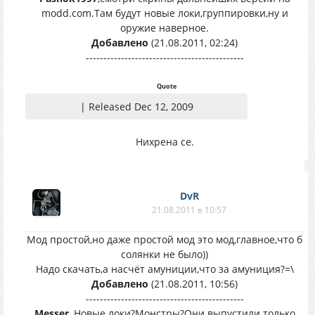
modd.com.Там будут новые локи,группировки,ну и
оружие наверное.
Добавлено
(21.08.2011, 02:24)
---------------------------------------------
Quote
| Released Dec 12, 2009
Нихрена се.
DvR
21.08.2011 в 10:57
Мод простой,но даже простой мод это мод,главное,что б
солянки не было))
Надо скачать,а насчёт амуниции,что за амуниция?=\
Добавлено
(21.08.2011, 10:56)
---------------------------------------------
Messer
, Новые локи?Монстры?Они выпустили только