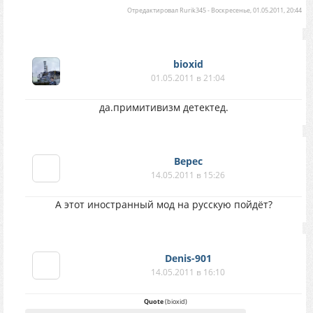
Отредактировал
Rurik345
-
Воскресенье, 01.05.2011, 20:44
bioxid
01.05.2011 в 21:04
да.примитивизм детектед.
Верес
14.05.2011 в 15:26
А этот иностранный мод на русскую пойдёт?
Denis-901
14.05.2011 в 16:10
Quote
(
bioxid
)