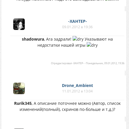
-XAHTEP-
09.01.2012 в 19:36
shadowura
, Ага задрали!
Указывают на
недостатки нашей игры
Отредактировал
-XAHTEP-
-
Понедельник, 09.01.2012, 19:36
Drone_Ambient
11.01.2012 в 13:04
Rurik345
, А описание поточнее можно (Автор, список
изменений(полный), скринов по-больше и т.д.)?