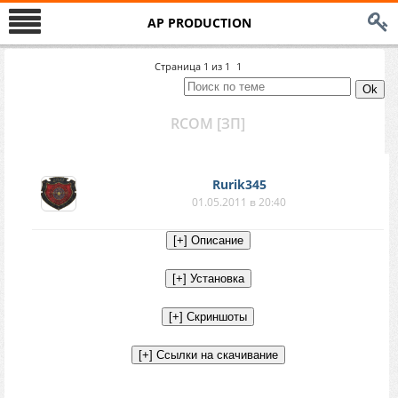
AP PRODUCTION
Страница
1
из
1
1
RCOM [ЗП]
Rurik345
01.05.2011 в 20:40