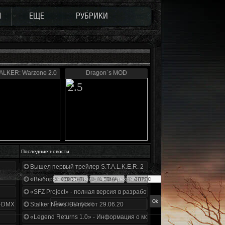
Ы
ЕЩЕ
РУБРИКИ
ALKER: Warzone 2.0
Dragon`s MOD
2.5
Последние новости
Вышел первый трейлер S.T.A.L.K.E.R. 2
«Выбор» - четвертый отчет о разработке!
«SFZ Project» - полная версия в разработке!
+DMX 1.3.5.ООП.МА.К.
Stalker News. Выпуск от 29.06.20
«Legend Returns 1.0» - Информация о моде за июнь 2020