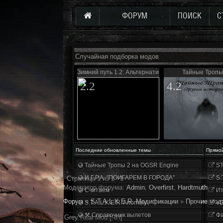
ФОРУМ
ПОИСК
С
Случайная подборка модов
Зимний путь 1.2: Альтернатива
Тайные Тропы
2.2
4.2
Последние обновленные темы
Прямо
Тайные Тропы 2 на OGSR Engine
ST
И.Г.Р.А. "ПОИГАРЕМ В ГОРОДА"
S.
Страница
1
из
1
1
Модератор форума:
Аdmin
,
Overfirst
,
Hardtmuth
Считаем
Ит
Форум
»
S.T.A.L.K.E.R. Модификации
»
Прочие мод
S.T.A.L.K.E.R. Anomaly
«О
⚒ Справочник вылетов
Фа
Grey Real Mod [ЧН]