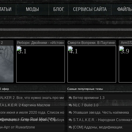
ТАТЬИ
МОДЫ
БЛОГ
СЕРВИСЫ САЙТА
ФАЙЛ
 2
Реборн: Двойники - «Исток»
Смерти Вопреки. В Паутине лжи
ArmST
3.1
4.1
3.9
й эфир
Самые популярные темы
ALKER 2. Все, что нужно знать про мир, геймплей и сюжет | Разбор трейлера
Ветер времени 1.3
T.A.L.K.E.R. 2 Картина Маслом
NLC 7 Build 3.0
оги июня и июля 2020 года. Список нововведений
Упавшая звезда. Честь наёмника
ификации
»
Grey Real Mod [ЧН]
бречённый на вечные муки». Слабоумие и отвага
S.T.A.L.K.E.R. - Народная Солянка
н-Арт от Ruwartzone
[COM] Аддоны, модификации.