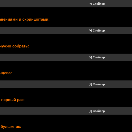
ранениями и скриншотами:
нужно собрать:
нцева:
 первый раз:
 булыжник: