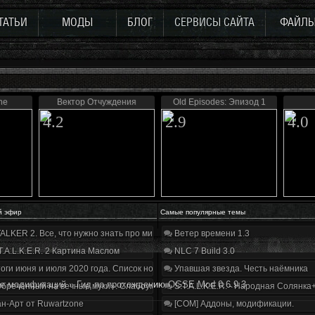
ТАТЬИ
МОДЫ
БЛОГ
СЕРВИСЫ САЙТА
ФАЙЛ
ne
Вектор Отчуждения
Old Episodes: Эпизод 1
4.2
2.9
4.0
й эфир
Самые популярные темы
ALKER 2. Все, что нужно знать про мир, геймплей и сюжет | Разбор трейлера
Ветер времени 1.3
T.A.L.K.E.R. 2 Картина Маслом
NLC 7 Build 3.0
оги июня и июля 2020 года. Список нововведений
Упавшая звезда. Честь наёмника
е модификаций
»
Гид по прохождению OGSE Mod 0.6.9.3
бречённый на вечные муки». Слабоумие и отвага
S.T.A.L.K.E.R. - Народная Солянка
н-Арт от Ruwartzone
[COM] Аддоны, модификации.