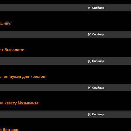
ашину:
ет Бывалого:
, он нужен для квестов:
по квесту Музыканта:
 Диггера: