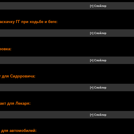
скачку ГГ при ходьбе и беге:
ровка:
у для Сидоровича:
акт для Лекаря:
н для автомобилей: