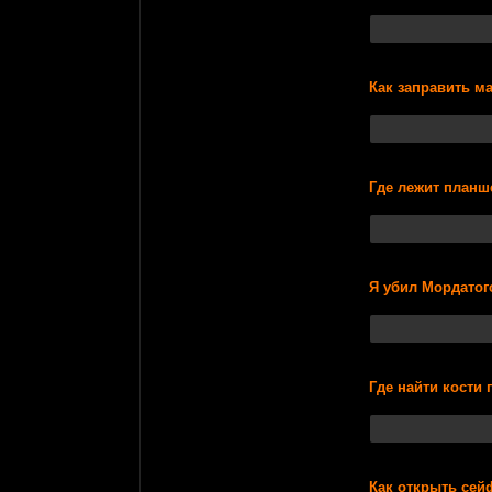
Как заправить м
Где лежит планш
Я убил Мордатого
Где найти кости 
Как открыть сейф