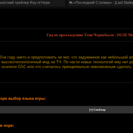
натский трейлер Ray of Hope
«Последний Сталкер» - [Last Stalke
Гид по прохождению Тени Чернобыля - OGSE Mod
0-м году никто и предположить не мог, что задуманное как небольшой апд
 высокотехнологичный мод на ТЧ. По части новых технологий ему нет р
е осилили GSC или что считалось принципиально невозможным сделать б
торе выбор языка игры:
в норе: