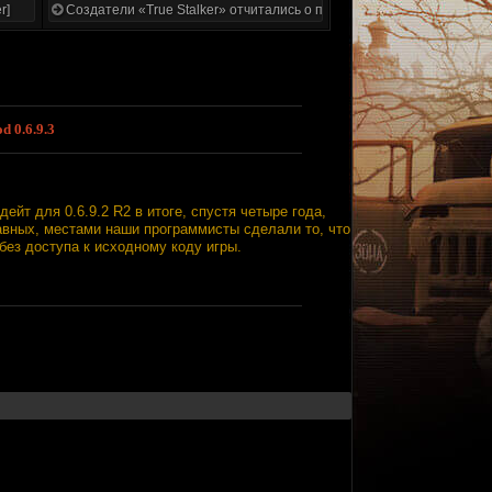
r]
Создатели «True Stalker» отчитались о проделанной работе
 0.6.9.3
ейт для 0.6.9.2 R2 в итоге, спустя четыре года,
авных, местами наши программисты сделали то, что
ез доступа к исходному коду игры.