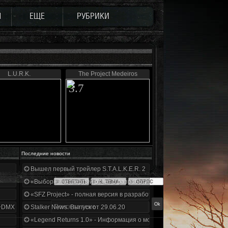
Ы
ЕЩЕ
РУБРИКИ
L.U.R.K.
The Project Medeiros
3.7
Последние новости
Вышел первый трейлер S.T.A.L.K.E.R. 2
«Выбор» - четвертый отчет о разработке!
«SFZ Project» - полная версия в разработке!
+DMX 1.3.5.ООП.МА.К.
Stalker News. Выпуск от 29.06.20
«Legend Returns 1.0» - Информация о моде за июнь 2020