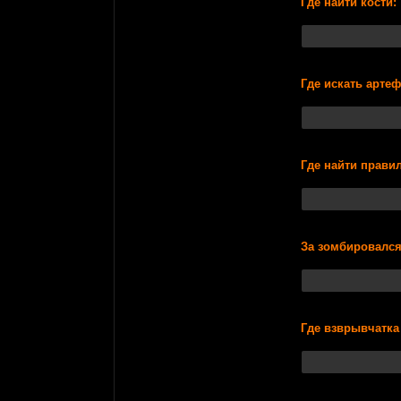
Где найти кости:
Где искать арте
Где найти прави
За зомбировался
Где взврывчатка