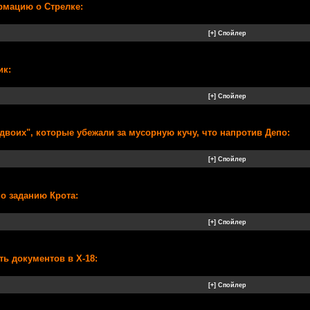
рмацию о Стрелке:
ик:
"двоих", которые убежали за мусорную кучу, что напротив Депо:
по заданию Крота:
ть документов в Х-18: