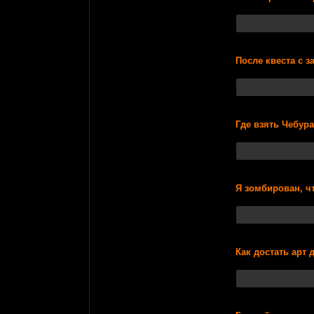
После квеста с з
Где взять Чебур
Я зомбирован, чт
Как достать арт 