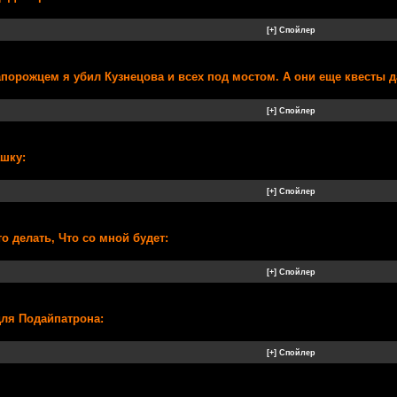
апорожцем я убил Кузнецова и всех под мостом. А они еще квесты д
ашку:
о делать, Что со мной будет:
для Подайпатрона: