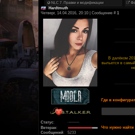
NLC 7. Правки и модификации
Фа
Hardtmuth
Четверг, 14.04.2016, 20:10 | Сообщение #
1
В далёком 201
выльется в самый
н
Где в конфигура
Статус
:
Что нужно найти 
Ветеран
:
Сообщений
:
5233