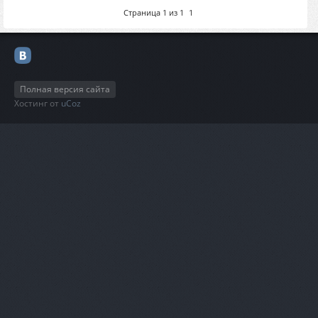
Страница
1
из
1
1
Полная версия сайта
Хостинг от
uCoz