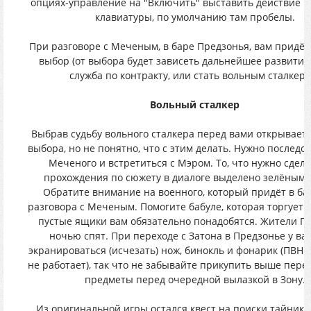
опциях-управление на "Включить" выставить действие н
клавиатуры, по умолчанию там пробелы.
При разговоре с Меченым, в баре Предзонья, вам придёт
выбор (от выбора будет зависеть дальнейшее развитие
служба по контракту, или стать вольным сталкеро
Вольный сталкер
Выбрав судьбу вольного сталкера перед вами открываетс
выбора, но не понятно, что с этим делать. Нужно последо
Меченого и встретиться с Мэром. То, что нужно сдела
прохождения по сюжету в диалоге выделено зелёным 
Обратите внимание на военного, который придёт в бар
разговора с Меченым. Помогите бабуле, которая торгует в
пустые ящики вам обязательно понадобятся. Жители П
ночью спят. При переходе с Затона в Предзонье у вас
экранироваться (исчезать) нож, бинокль и фонарик (ПВН 
не работает), так что не забывайте прикупить выше пер
предметы перед очередной вылазкой в Зону.
Из оригинальной игры остался квест на поиски тайника