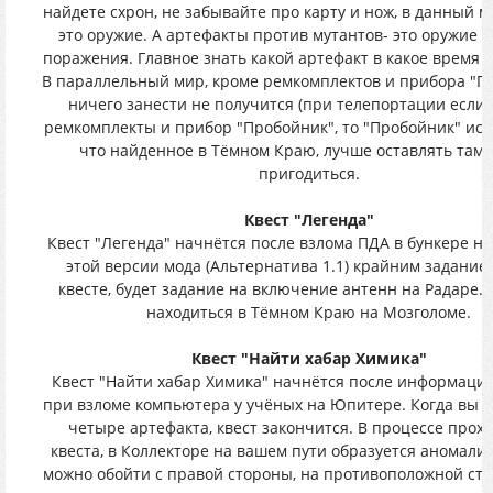
найдете схрон, не забывайте про карту и нож, в данный 
это оружие. А артефакты против мутантов- это оружие 
поражения. Главное знать какой артефакт в какое время 
В параллельный мир, кроме ремкомплектов и прибора "Пр
ничего занести не получится (при телепортации если 
ремкомплекты и прибор "Пробойник", то "Пробойник" исче
что найденное в Тёмном Краю, лучше оставлять там,
пригодиться.
Квест "Легенда"
Квест "Легенда" начнётся после взлома ПДА в бункере на
этой версии мода (Альтернатива 1.1) крайним задание
квесте, будет задание на включение антенн на Радаре.
находиться в Тёмном Краю на Мозголоме.
Квест "Найти хабар Химика"
Квест "Найти хабар Химика" начнётся после информаци
при взломе компьютера у учёных на Юпитере. Когда вы н
четыре артефакта, квест закончится. В процессе прох
квеста, в Коллекторе на вашем пути образуется аномалия
можно обойти с правой стороны, на противоположной сто