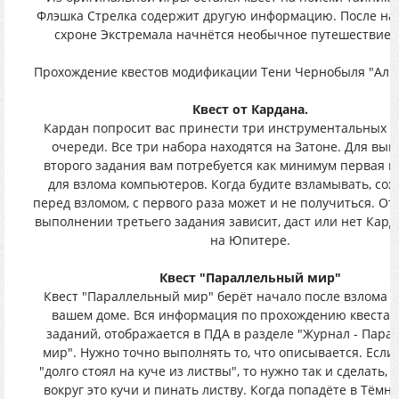
Флэшка Стрелка содержит другую информацию. После на
схроне Экстремала начнётся необычное путешествие п
Прохождение квестов модификации Тени Чернобыля "Аль
Квест от Кардана.
Кардан попросит вас принести три инструментальных н
очереди. Все три набора находятся на Затоне. Для вы
второго задания вам потребуется как минимум первая 
для взлома компьютеров. Когда будите взламывать, сох
перед взломом, с первого раза может и не получиться. От
выполнении третьего задания зависит, даст или нет Кард
на Юпитере.
Квест "Параллельный мир"
Квест "Параллельный мир" берёт начало после взлома н
вашем доме. Вся информация по прохождению квеста,
заданий, отображается в ПДА в разделе "Журнал - Пар
мир". Нужно точно выполнять то, что описывается. Если
"долго стоял на куче из листвы", то нужно так и сделать, а
вокруг это кучи и пинать листву. Когда попадёте в Тёмн