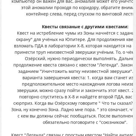
компьютер он важен для вас, аномалия может его уничтож
этой аномалии проходя по коридору, обратите внима
контейнер слева, перед спуском по винтовой лестн
Квесты связаные с другими квестами:
Квест на истребление чумы из Зоны начнётся с задани
охрану" для учёных на Юпитере. Для продолжения квес
взломать ПДА в лаборатории Х-8, которая находится на 
принести труп неизвестной зверушки учёным. То, о чём
Озёрский, нужно периодически выполнять. Дальне
продолжение квеста связано с квестом "Легенда". Законч
заданием "Уничтожить матку неизвестной зверушки". Е
варианта завершения квеста: 1. когда вам станет из
предположительное место нахождения логова неизв
зверушки, можно сразу пойти и закончить этот квест. 2.
повторно спуститесь в Х-8 и найдёте второй ПДА, вас 
сюрприз. Когда вы Озёрскому говорите " Что ты сказал? 
Зона, ну конечно Зона. Ладно мне пора. " это означает, чт
с кем вы должны сейчас пообщаться. После выполнени
обязательно поговорите с "союзником".
Квест "Легенда" связан с простым квестом "Найти антидот