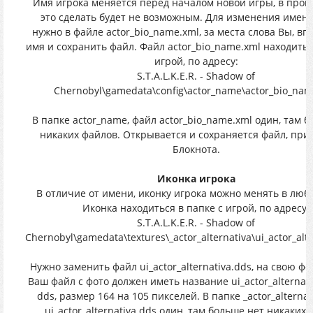
Имя игрока меняется перед началом новой игры, в проц
это сделать будет не возможным. Для изменения имени
нужно в файле actor_bio_name.xml, за места слова Вы, вп
имя и сохранить файл. Файл actor_bio_name.xml находитьс
игрой, по адресу:
S.T.A.L.K.E.R. - Shadow of
Chernobyl\gamedata\config\actor_name\actor_bio_nam
В папке actor_name, файл actor_bio_name.xml один, там 
никаких файлов. Открывается и сохраняется файл, пр
Блокнота.
Иконка игрока
В отличие от имени, иконку игрока можно менять в люб
Иконка находиться в папке с игрой, по адресу:
S.T.A.L.K.E.R. - Shadow of
Chernobyl\gamedata\textures\_actor_alternativa\ui_actor_alt
Нужно заменить файл ui_actor_alternativa.dds, на свою ф
Ваш файл с фото должен иметь название ui_actor_alternat
dds, размер 164 на 105 пикселей. В папке _actor_alternat
ui_actor_alternativa.dds один, там больше нет никаких 