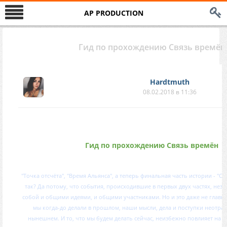
AP PRODUCTION
Гид по прохождению Связь времён
Hardtmuth
08.02.2018 в 11:36
Гид по прохождению Связь времён
"Точка отсчёта", "Время Альянса", а теперь финальная часть истории - "С
так? Да потому, что события, происходившие в первых двух частях, нез
собой и общими идеями, и общими участниками. Но и это даже не главное
мы когда-до делали в прошлом, наши мысли, дела и поступки неотраз
нынешнем. И то, что мы будем делать сейчас, неизбежно повлияет на 