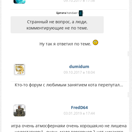
09.10.2017 в 17:58
Цитата
hondaer
(
)
Странный не вопрос, а люди,
комментирующие не по теме.
Ну так я ответил по теме.
dumidum
09.10.2017 в 18:04
Кто-то форум с любимым занятием кота перепутал...
FredD64
03.01.2019 в 17:44
игра очень атмосфернаяи очень хорошая,но не лишена
недостатков:1--очень мало торговцев,2-нет никакого