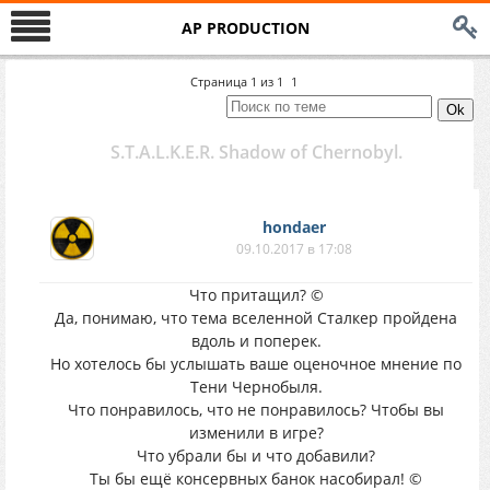
AP PRODUCTION
Страница
1
из
1
1
S.T.A.L.K.E.R. Shadow of Chernobyl.
hondaer
09.10.2017 в 17:08
Что притащил? ©
Да, понимаю, что тема вселенной Сталкер пройдена
вдоль и поперек.
Но хотелось бы услышать ваше оценочное мнение по
Тени Чернобыля.
Что понравилось, что не понравилось? Чтобы вы
изменили в игре?
Что убрали бы и что добавили?
Ты бы ещё консервных банок насобирал! ©