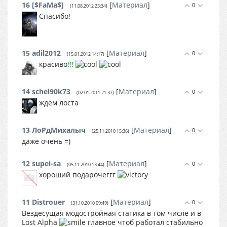
16
[$FaMa$]
[
Материал
]
0
(11.08.2012 23:34)
Спасибо!
15
adil2012
[
Материал
]
0
(15.01.2012 14:17)
красиво
!!!
14
schel90k73
[
Материал
]
0
(02.01.2011 21:37)
ждем лоста
13
ЛоРдМихалыч
[
Материал
]
0
(25.11.2010 15:36)
даже очень =)
12
supei-sa
[
Материал
]
0
(05.11.2010 13:44)
хороший подарочеггг
11
Distrouer
[
Материал
]
0
(31.10.2010 09:49)
Вездесущая модостройная статика в том числе и в
Lost Alpha
главное чтоб работал стабильно