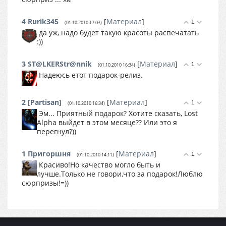
4
Rurik345
[
Материал
]
1
(01.10.2010 17:03)
да уж, надо будет такую красоты распечатать
:))
3
ST@LKERStr@nnik
[
Материал
]
1
(01.10.2010 16:34)
Надеюсь етот подарок-релиз.
2
[Partisan]
[
Материал
]
1
(01.10.2010 16:34)
Эм... Приятный подарок? Хотите сказать, Lost
Alpha выйдет в этом месяце?? Или это я
перегнул?))
1
Пригоршня
[
Материал
]
1
(01.10.2010 14:11)
Красиво!Но качество могло быть и
лучше.Только не говори,что за подарок!Люблю
сюрпризы!=))