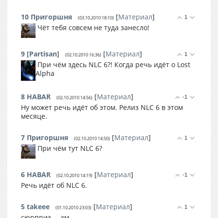
10
Пригоршня
[
Материал
]
1
(03.10.2010 18:10)
Чёт тебя совсем не туда занесло!
9
[Partisan]
[
Материал
]
1
(02.10.2010 16:36)
При чём здесь NLC 6?! Когда речь идёт о Lost
Alpha
8
HABAR
[
Материал
]
-1
(02.10.2010 14:56)
Ну может речь идёт об этом. Релиз NLC 6 в этом
месяце.
7
Пригоршня
[
Материал
]
1
(02.10.2010 14:50)
При чём тут NLC 6?
6
HABAR
[
Материал
]
-1
(02.10.2010 14:19)
Речь идёт об NLC 6.
5
takeee
[
Материал
]
1
(01.10.2010 23:03)
сюрприз ... хм