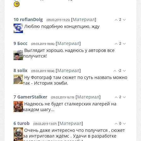
10
roflanDolg
[
Материал
]
2
(09.03.2019 19:25)
Люблю подобную концепцию, жду
9
Босс
[
Материал
]
2
(09.03.2019 18:06)
Выглядит хорошо, надеюсь у авторов все
получится!
8
solix
[
Материал
]
-2
(09.03.2019 18:04)
Ну Фотограф там сюжет по суть назвать можно
так - История зомби.
7
GamerStalker
[
Материал
]
2
(09.03.2019 16:19)
Надеюсь не будет сталкерских лагерей на
каждом шагу...
6
turob
[
Материал
]
0
(09.03.2019 13:07)
Очень даже интересно что получится , сюжет
за интриговал ждёмс . Удачи в разработке