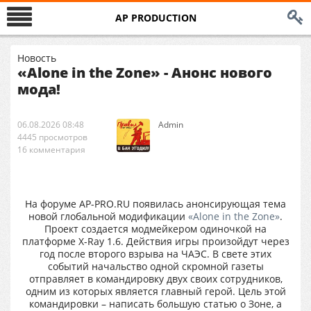
AP PRODUCTION
Новость
«Alone in the Zone» - Анонс нового
мода!
06.08.2026 08:48
Аdmin
4445 просмотров
16 комментария
На форуме AP-PRO.RU появилась анонсирующая тема
новой глобальной модификации
«Alone in the Zone»
.
Проект создается модмейкером одиночкой на
платформе X-Ray 1.6. Действия игры произойдут через
год после второго взрыва на ЧАЭС. В свете этих
событий начальство одной скромной газеты
отправляет в командировку двух своих сотрудников,
одним из которых является главный герой. Цель этой
командировки – написать большую статью о Зоне, а