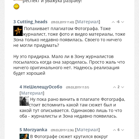
респект и уважуха разрабу!
3
Cutting_heads
[
Материал
]
-6
(09.03.2019 11:43)
Попахивает плагиатом Фотографа. Тоже
журналист, тоже фото и видео материалы, тоже
Зона только недавно появилась. Своего то ничего
не могли придумать?
Ну это придирка. Мало ли в Зону журналистов
посылалось когда она зародилась. Просто жаль что
ничего оригинального нет. Надеюсь реализация
будет хорошей
4
НеШелещуОсобо
2
(09.03.2019 11:51)
[
Материал
]
Ну пока рано винить в плагиате Фотографа,
стоит вспомнить какой там сюжет был и
какой тут описывается. Одинаково лишь то что
оба - журналисты и Зона недавно появилась.
5
Morzyanka
[
Материал
]
6
(09.03.2019 12:36)
В Фотографе сюжет крутился вокруг