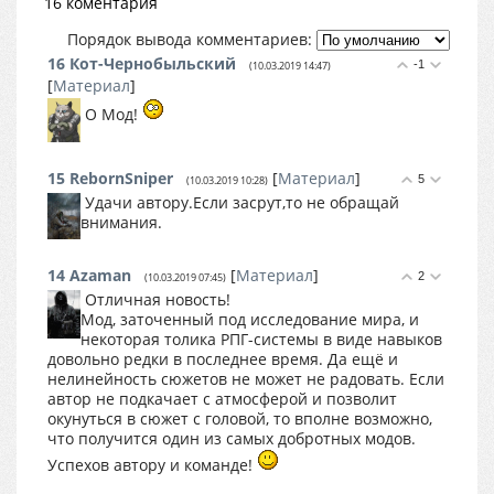
16 коментария
Порядок вывода комментариев:
16
Кот-Чернобыльский
-1
(10.03.2019 14:47)
[
Материал
]
О Мод!
15
RebornSniper
[
Материал
]
5
(10.03.2019 10:28)
Удачи автору.Если засрут,то не обращай
внимания.
14
Azaman
[
Материал
]
2
(10.03.2019 07:45)
Отличная новость!
Мод, заточенный под исследование мира, и
некоторая толика РПГ-системы в виде навыков
довольно редки в последнее время. Да ещё и
нелинейность сюжетов не может не радовать. Если
автор не подкачает с атмосферой и позволит
окунуться в сюжет с головой, то вполне возможно,
что получится один из самых добротных модов.
Успехов автору и команде!