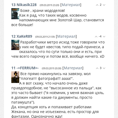
13
Nikasik228
[
Материал
]
2
(09.03.2019 23:20)
Боже , храни мододелов!
Как я рад, что таких модов, косвенно
напоминающих мне Золотой Шар, становится
все больше!
12
XaKeR89
[
Материал
]
-4
(09.03.2019 21:59)
Разработчики метро исход тоже говорили что
у них не будет квестов, типо подай-принеси, а
оказалось что по сути только они и есть, при
чем всего парочку и потом всё, вообще ничего. xD
11
-=FERRUM=-
[
Материал
]
3
(09.03.2019 20:30)
Все прямо накинулись на завязку, мол
"плогеатт фатографа!!! аааа!".
А я вот скажу, что начало очень даже
правдоподобное, не "высосанное из пальца", как
это часто бывает ("я ноёмник, у меня важная цэль,
я должин найти какие-та дакументы, просто
патамушта").
Да, концепция хоть и попахивает работами
Жекана, но она не изъезжена, есть простор для
фантазии. Однозначно жду!