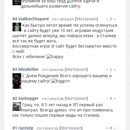
огромное за Ваш труд
Удачи и
дальнейшего развития сайту.
84
stalkerShepard
[
Материал
]
2
(13.11.2014 22:27)
Как быстро летит время! Не успеем оглянуться
- и сайту будет уже 10 лет, игровая индустрия
шагнёт далеко вперёд, мы повзрослеем - а Сталкер
всё так же будет жить.
Бессмертная игра! И сайт будет бессмертен вместе
с ней!
Всех с юбилеем!
83
Mindkiller
[
Материал
]
1
(13.11.2014 21:45)
С Днём Рождения! Всего хорошего вашему и
нашему сайту!
82
Sesheyger
[
Материал
]
0
(13.11.2014 21:34)
Грац, чо. Я 5 лет назад в ЗП первый раз
поиграл. Всегда думал, что ап-про появилась
как только пошли первые моды на сталкир.
81
racindp
[
Материал
]
0
(13.11.2014 21:22)