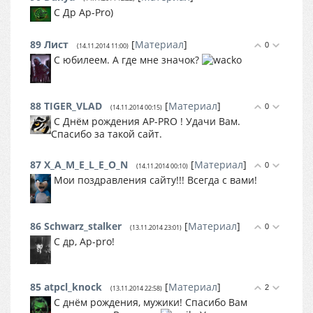
С Др Ap-Pro)
89
Лист
[
Материал
]
0
(14.11.2014 11:00)
С юбилеем. А где мне значок?
88
TIGER_VLAD
[
Материал
]
0
(14.11.2014 00:15)
C Днём рождения AP-PRO ! Удачи Вам.
Спасибо за такой сайт.
87
X_A_M_E_L_E_O_N
[
Материал
]
0
(14.11.2014 00:10)
Мои поздравления сайту!!! Всегда с вами!
86
Schwarz_stalker
[
Материал
]
0
(13.11.2014 23:01)
С др, Ap-pro!
85
atpcl_knock
[
Материал
]
2
(13.11.2014 22:58)
С днём рождения, мужики! Спасибо Вам