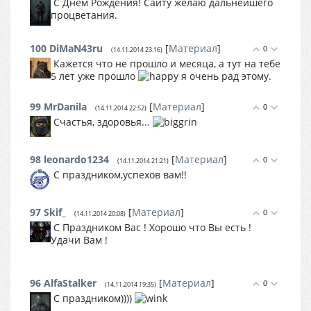
С Днём Рождения! Сайту желаю дальнейшего
процветания.
100
DiMaN43ru
[
Материал
]
0
(14.11.2014 23:16)
Кажется что не прошло и месяца, а тут на тебе
5 лет уже прошло
я очень рад этому.
99
MrDanila
[
Материал
]
0
(14.11.2014 22:52)
Счастья, здоровья...
98
leonardo1234
[
Материал
]
0
(14.11.2014 21:21)
С праздником,успехов вам!!
97
Skif_
[
Материал
]
0
(14.11.2014 20:08)
С Праздником Вас ! Хорошо что Вы есть !
Удачи Вам !
96
AlfaStalker
[
Материал
]
0
(14.11.2014 19:35)
С праздником))))