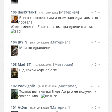
105
dasISTfakT
[
Материал
]
0
(16.11.2014 20:17)
Всего хорошего вам и всем завсегдатаям этого
портала!
Жалко меня не было на этом празднике жизни.
104
JRYiN
[
Материал
]
0
(16.11.2014 20:07)
Мои поздравления!
103
Mad_ST
[
Материал
]
0
(16.11.2014 09:45)
С днюхой журналюги!
102
Podvignik
[
Материал
]
0
(14.11.2014 23:59)
Только вот значка 5 лет Ap pro не получил к
сожалению..
101
At0m
[
Материал
]
0
(14.11.2014 23:47)