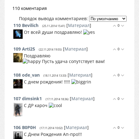
110 коментария
Порядок вывода комментариев:
110
Bevilich
[
Материал
]
0
(25.11.2014 15:41)
От всей души поздравляю!
109
Arti25
[
Материал
]
0
(22.11.2014 19:55)
Поздравляю
Пусть удача сопутствует вам!
108
ode_van
[
Материал
]
0
(18.11.2014 13:33)
С днем рождения! !!!!!
107
dimsink1
[
Материал
]
0
(17.11.2014 18:36)
С ДР кароч
106
B0P0H
[
Материал
]
0
(17.11.2014 10:02)
С Днем Рождения Ап-про!!!