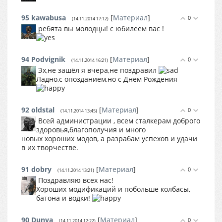
95
kawabusa
[
Материал
]
0
(14.11.2014 17:12)
ребята вы молодцы! с юбилеем вас !
94
Podvignik
[
Материал
]
0
(14.11.2014 16:21)
Эх,не зашёл я вчера,не поздравил
Ладно,с опозданием,но с Днем Рождения
92
oldstal
[
Материал
]
0
(14.11.2014 13:45)
Всей администрации , всем сталкерам доброго
здоровья,благополучия и много
новых хороших модов, а разрабам успехов и удачи
в их творчестве.
91
dobry
[
Материал
]
0
(14.11.2014 13:21)
Поздравляю всех нас!
Хороших модификаций и побольше колбасы,
батона и водки!
90
Dunya
[
Материал
]
0
(14.11.2014 12:22)