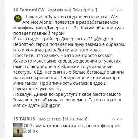
16
FantomICW
[
Материал
]
12
(26.04.2016 19:48)
"Локация «Луна» из недавней новинки «We
Are Not Alone» появится в разрабатываемой
модификации «Диверсант – 2». Каким образом туда
попадет главный герой"
Кто-то видел трейлер Диверсанта-2?
Вероятно, герой попадет на луну таким же образом,
что и команда разработки данного мода.
Простите, что хамлю. Но это же просто космос.
Какие-то маленькие кровавые девочки в туалетах
(вместо бюрреров в Х-8), какие-то уникальные
текстуры СВД, непонятные белые бегающие шняги
на классе кровососа...Теперь еще и терминатор с
миниганом. Про эпичность съемки видео и
саундтрек я уже молчу.
Пожалуй, Диана вскоре уступит свое место самого
"выдающегося" мода всех времен. Такого никто не
мог ожидать
15
TAIRUS
[
Материал
]
2
(26.04.2016 18:42)
OLR симпатично смотрится , но вот фонарик