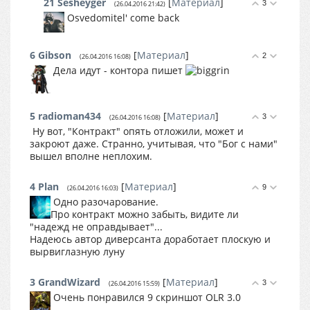
21
Sesheyger
[
Материал
]
3
(26.04.2016 21:42)
Osvedomitel' come back
6
Gibson
[
Материал
]
2
(26.04.2016 16:08)
Дела идут - контора пишет
5
radioman434
[
Материал
]
3
(26.04.2016 16:08)
Ну вот, "Контракт" опять отложили, может и
закроют даже. Странно, учитывая, что "Бог с нами"
вышел вполне неплохим.
4
Plan
[
Материал
]
9
(26.04.2016 16:03)
Одно разочарование.
Про контракт можно забыть, видите ли
"надежд не оправдывает"...
Надеюсь автор диверсанта доработает плоскую и
вырвиглазную луну
3
GrandWizard
[
Материал
]
3
(26.04.2016 15:59)
Очень понравился 9 скриншот OLR 3.0