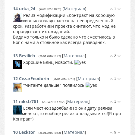
14
urka_24
[
Материал
]
1
(26.04.2016 18:26)
Релиз модификации «Контракт на Хорошую
жизнь» откладывается на неопределенный
срок. Разработчики проекта считают, что мод не
оправдывает их ожиданий.
Видимо только и было сделано что сместилось в
Бог с нами а стольное как всегда разводняк.
13
Bevilich
[
Материал
]
2
(26.04.2016 18:22)
Хорошие Блиц-новости.
12
CezarFeodorin
[
Материал
]
1
(26.04.2016 17:18)
"Читайте дальше" появилось
11
nikstr761
[
Материал
]
1
(26.04.2016 17:02)
Если честно,задолбали!То они дату релиза
меняют,то вообще релиз откладывается!(Я про
Контракт)
10
Lecktor
[
Материал
]
5
(26.04.2016 16:58)