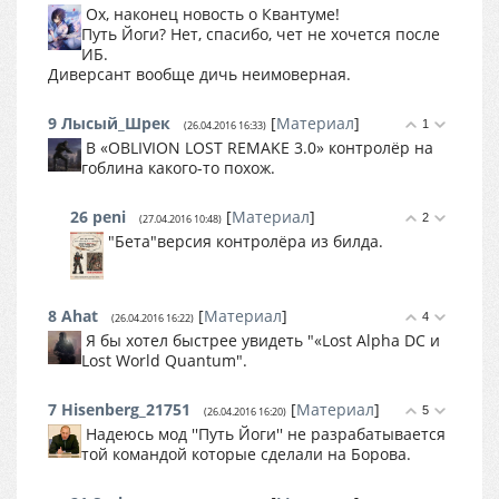
Ох, наконец новость о Квантуме!
Путь Йоги? Нет, спасибо, чет не хочется после
ИБ.
Диверсант вообще дичь неимоверная.
9
Лысый_Шрек
[
Материал
]
1
(26.04.2016 16:33)
В «OBLIVION LOST REMAKE 3.0» контролёр на
гоблина какого-то похож.
26
peni
[
Материал
]
2
(27.04.2016 10:48)
"Бета"версия контролёра из билда.
8
Ahat
[
Материал
]
4
(26.04.2016 16:22)
Я бы хотел быстрее увидеть "«Lost Alpha DC и
Lost World Quantum".
7
Hisenberg_21751
[
Материал
]
5
(26.04.2016 16:20)
Надеюсь мод ''Путь Йоги'' не разрабатывается
той командой которые сделали на Борова.