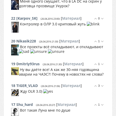
Меня одного смущает, что в LA DC на скрин у
долговца прозвище Укурок?
22
[Karpov_SK]
[
Материал
]
0
(26.04.2016 23:00)
Контролер в ОЛР 3.0 криповый жуть
20
Nikasik228
[
Материал
]
1
(26.04.2016 21:30)
Все проекты всё откладывают, и откладывают
19
Dmitriy93rus
[
Материал
]
1
(26.04.2016 21:30)
Ну вы даёте все! А как же 30-няя годовщина
аварии на ЧАЭС?! Почему в новостях не слова?
18
TIGER_VLAD
[
Материал
]
3
(26.04.2016 21:06)
Жду OLR 3.0)
17
Shu_hard
[
Материал
]
1
(26.04.2016 20:27)
Вот такая Луна мне по душе