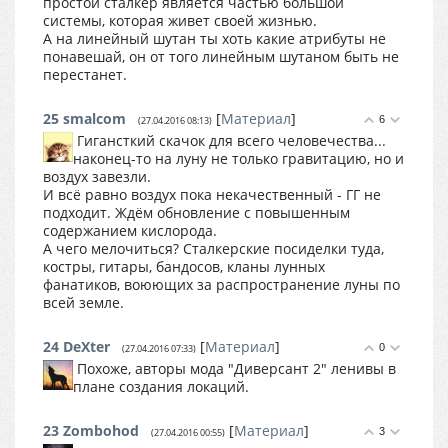
простой сталкер является частью большой
системы, которая живет своей жизнью.
А на линейный шутан ты хоть какие атрибуты не
понавешай, он от того линейным шутаном быть не
перестанет.
25
smalcom
[
Материал
]
6
(27.04.2016 08:13)
Гигансткий скачок для всего человечества...
наконец-то на луну не только гравитацию, но и
воздух завезли.
И всё равно воздух пока некачественный - ГГ не
подходит. Ждём обновление с повышенным
содержанием кислорода.
А чего мелочиться? Сталкерские посиделки туда,
костры, гитары, бандосов, кланы лунных
фанатиков, воюющих за распространение луны по
всей земле.
24
DеXter
[
Материал
]
0
(27.04.2016 07:33)
Похоже, авторы мода "Диверсант 2" ленивы в
плане создания локаций.
23
Zombohod
[
Материал
]
3
(27.04.2016 00:55)