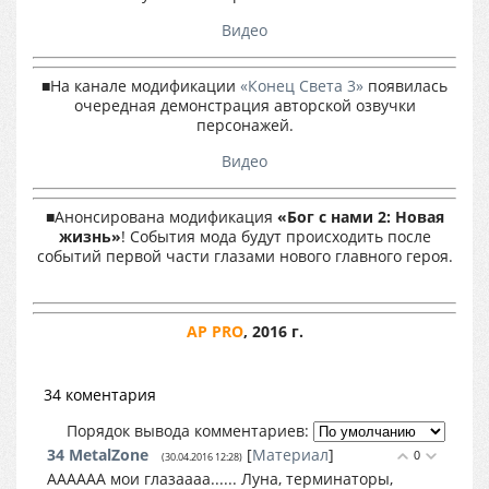
Видео
■На канале модификации
«Конец Света 3»
появилась
очередная демонстрация авторской озвучки
персонажей.
Видео
■Анонсирована модификация
«Бог с нами 2: Новая
жизнь»
! События мода будут происходить после
событий первой части глазами нового главного героя.
AP PRO
, 2016 г.
34 коментария
Порядок вывода комментариев:
34
MetalZone
[
Материал
]
0
(30.04.2016 12:28)
АААААА мои глазаааа...... Луна, терминаторы,