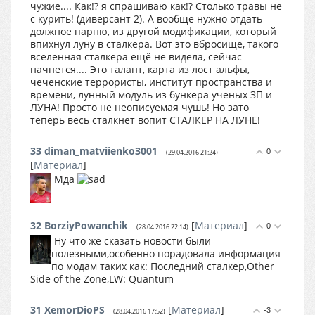
чужие.... Как!? я спрашиваю как!? Столько травы не
с курить! (диверсант 2). А вообще нужно отдать
должное парню, из другой модификации, который
впихнул луну в сталкера. Вот это вбросище, такого
вселенная сталкера ещё не видела, сейчас
начнется.... Это талант, карта из лост альфы,
чеченские террористы, институт пространства и
времени, лунный модуль из бункера ученых ЗП и
ЛУНА! Просто не неописуемая чушь! Но зато
теперь весь сталкнет вопит СТАЛКЕР НА ЛУНЕ!
33
diman_matviienko3001
0
(29.04.2016 21:24)
[
Материал
]
Мда
32
BorziyPowanchik
[
Материал
]
0
(28.04.2016 22:14)
Ну что же сказать новости были
полезными,особенно порадовала информация
по модам таких как: Последний сталкер,Other
Side of the Zone,LW: Quantum
31
XemorDioPS
[
Материал
]
-3
(28.04.2016 17:52)