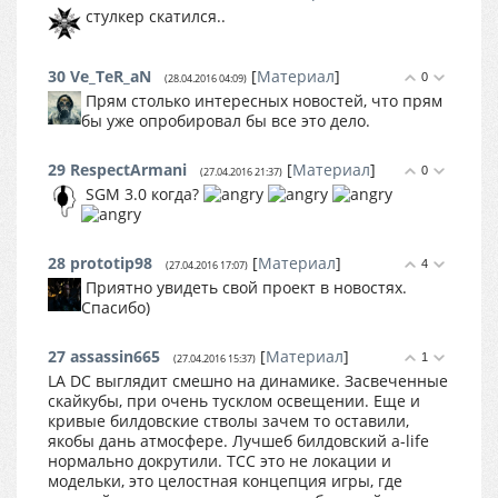
стулкер скатился..
30
Ve_TeR_aN
[
Материал
]
0
(28.04.2016 04:09)
Прям столько интересных новостей, что прям
бы уже опробировал бы все это дело.
29
RespectArmani
[
Материал
]
0
(27.04.2016 21:37)
SGM 3.0 когда?
28
prototip98
[
Материал
]
4
(27.04.2016 17:07)
Приятно увидеть свой проект в новостях.
Спасибо)
27
assassin665
[
Материал
]
1
(27.04.2016 15:37)
LA DC выглядит смешно на динамике. Засвеченные
скайкубы, при очень тусклом освещении. Еще и
кривые билдовские стволы зачем то оставили,
якобы дань атмосфере. Лучшеб билдовский a-life
нормально докрутили. ТСС это не локации и
модельки, это целостная концепция игры, где