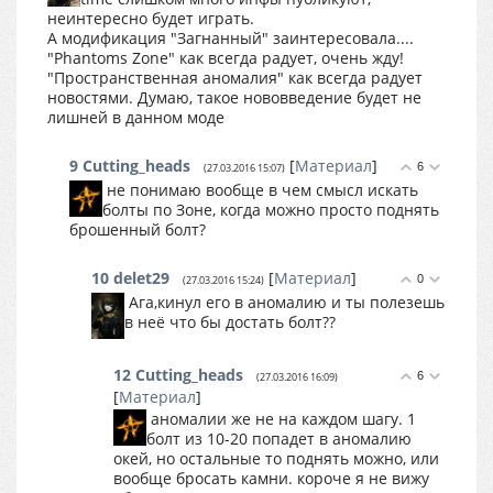
неинтересно будет играть.
А модификация "Загнанный" заинтересовала....
"Phantoms Zone" как всегда радует, очень жду!
"Пространственная аномалия" как всегда радует
новостями. Думаю, такое нововведение будет не
лишней в данном моде
9
Cutting_heads
[
Материал
]
6
(27.03.2016 15:07)
не понимаю вообще в чем смысл искать
болты по Зоне, когда можно просто поднять
брошенный болт?
10
delet29
[
Материал
]
0
(27.03.2016 15:24)
Ага,кинул его в аномалию и ты полезешь
в неё что бы достать болт??
12
Cutting_heads
6
(27.03.2016 16:09)
[
Материал
]
аномалии же не на каждом шагу. 1
болт из 10-20 попадет в аномалию
окей, но остальные то поднять можно, или
вообще бросать камни. короче я не вижу