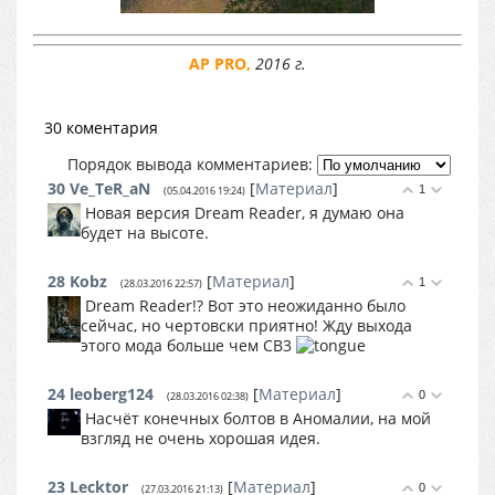
AP PRO,
2016 г.
30 коментария
Порядок вывода комментариев:
30
Ve_TeR_aN
[
Материал
]
1
(05.04.2016 19:24)
Новая версия Dream Reader, я думаю она
будет на высоте.
28
Kobz
[
Материал
]
1
(28.03.2016 22:57)
Dream Reader!? Вот это неожиданно было
сейчас, но чертовски приятно! Жду выхода
этого мода больше чем СВ3
24
leoberg124
[
Материал
]
0
(28.03.2016 02:38)
Насчёт конечных болтов в Аномалии, на мой
взгляд не очень хорошая идея.
23
Lecktor
[
Материал
]
0
(27.03.2016 21:13)