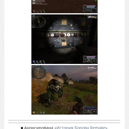
■ Анонсирована
«История Борова Remake»
.