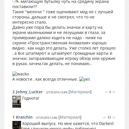
мигающую бутылку чуть на средину экрана
поставили??
Такие "мелочи " тоже оценивают мод не с лучшей
стороны..дальше и не смотрел, что то не
интересно стало.
Давно уже пора бы делать значки и карту на
экране маленькими и не лезущими в глаза. за
примерами далеко ходить не надо - ниже на
скрине «Пространственная Аномалия» хорошо
видно , как надо это делать. Уже столко лет прошло
, а все штапмуют и штампуют громадные карты и
значки, загораживающие игроку обзор или оружие
в руках, зачем,так делать, не понимаю..
А новости , как всегда отличные.
2
Johny_Lucker
[
Материал
]
4
(27.03.2016 12:49)
Годнота!
1
Kratchin
[
Материал
]
13
(27.03.2016 12:44)
Хороший выпуск. Но мне кажется, что Darkest
time слишком много инфы публикуют,