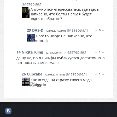
[
Материал
]
А можно поинтересоваться, где здесь
написано, что болты нельзя будет
поднять обратно?
29
DAS-D
[
Материал
]
0
(28.03.2016 23:01)
Просто нигде не написано, что
можно)
14
Nikita_Kling
[
Материал
]
1
(27.03.2016 16:11)
да ну не, по ДТ ин-фы публикуется достаточно, а
вот показывается мало.
26
Cupcake
[
Материал
]
1
(28.03.2016 15:52)
Как всегда на страже своего мода