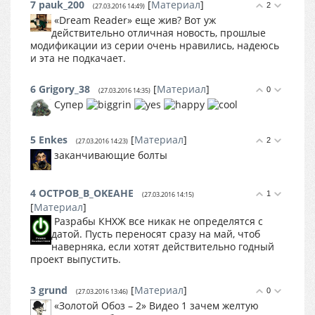
7
pauk_200
[
Материал
]
2
(27.03.2016 14:49)
«Dream Reader» еще жив? Вот уж
действительно отличная новость, прошлые
модификации из серии очень нравились, надеюсь
и эта не подкачает.
6
Grigory_38
[
Материал
]
0
(27.03.2016 14:35)
Супер
5
Enkes
[
Материал
]
2
(27.03.2016 14:23)
заканчивающие болты
4
OCTPOB_B_OKEAHE
1
(27.03.2016 14:15)
[
Материал
]
Разрабы КНХЖ все никак не определятся с
датой. Пусть переносят сразу на май, чтоб
наверняка, если хотят действительно годный
проект выпустить.
3
grund
[
Материал
]
0
(27.03.2016 13:46)
«Золотой Обоз – 2» Видео 1 зачем желтую