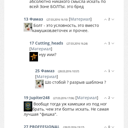
абсолютно никакого смысла искать по
всей Зоне БОЛТЫ. это бред
13
Фамаз
[
Материал
]
2
(27.03.2016 16:10)
Болт - это условность, это вместо
камушков,веточек и прочее.
17
Cutting_heads
1
(27.03.2016 16:24)
[
Материал
]
нуу иии?
25
Фамаз
1
(28.03.2016 10:57)
[
Материал
]
Шо стобой ? разрыв шаблона ?
19
Jupiter248
[
Материал
]
2
(27.03.2016 17:06)
Вообще тогда уж камешки из под ног
брать, чем эти болты искать. Не самая
лучшая "фишка".
27
PROFFESIONAL
0
(28.03.2016 19:17)