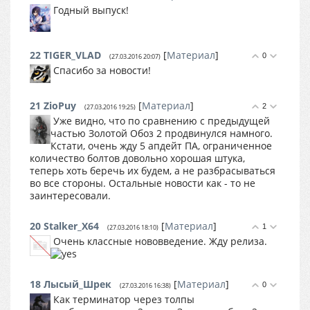
Годный выпуск!
22
TIGER_VLAD
[
Материал
]
0
(27.03.2016 20:07)
Спасибо за новости!
21
ZioPuy
[
Материал
]
2
(27.03.2016 19:25)
Уже видно, что по сравнению с предыдущей
частью Золотой Обоз 2 продвинулся намного.
Кстати, очень жду 5 апдейт ПА, ограниченное
количество болтов довольно хорошая штука,
теперь хоть беречь их будем, а не разбрасываться
во все стороны. Остальные новости как - то не
заинтересовали.
20
Stalker_X64
[
Материал
]
1
(27.03.2016 18:10)
Очень классные нововведение. Жду релиза.
18
Лысый_Шрек
[
Материал
]
0
(27.03.2016 16:38)
Как терминатор через толпы