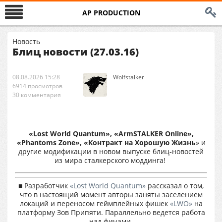
AP PRODUCTION
Новость
Блиц новости (27.03.16)
08.08.2026 15:28
Wolfstalker
6914 просмотров
30 комментария
«Lost World Quantum», «ArmSTALKER
О
nline»,
«Phantoms Zone», «
Контракт
на
Хорошую
Жизнь
» и
другие модификации в новом выпуске блиц-новостей
из мира сталкерского моддинга!
■ Разработчик
«Lost World Quantum»
рассказал о том,
что в настоящий момент авторы заняты заселением
локаций и переносом геймплейных фишек
«LWO»
на
платформу Зов Припяти. Параллельно ведется работа
над фичами.