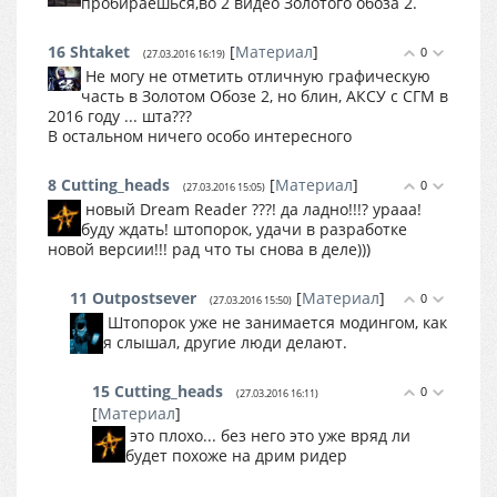
пробираешься,во 2 видео Золотого обоза 2.
16
Shtaket
[
Материал
]
0
(27.03.2016 16:19)
Не могу не отметить отличную графическую
часть в Золотом Обозе 2, но блин, АКСУ с СГМ в
2016 году ... шта???
В остальном ничего особо интересного
8
Cutting_heads
[
Материал
]
0
(27.03.2016 15:05)
новый Dream Reader ???! да ладно!!!? урааа!
буду ждать! штопорок, удачи в разработке
новой версии!!! рад что ты снова в деле)))
11
Outpostsever
[
Материал
]
0
(27.03.2016 15:50)
Штопорок уже не занимается модингом, как
я слышал, другие люди делают.
15
Cutting_heads
0
(27.03.2016 16:11)
[
Материал
]
это плохо... без него это уже вряд ли
будет похоже на дрим ридер