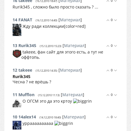
16
takeee
[
Материал
]
0
(16.12.2010 18:47)
Rurik345 , сложно было просто сказать ? ...
14
FANAT
[
Материал
]
0
(16.12.2010 14:40)
Жду ради коллекции[color=red]
13
Rurik345
[
Материал
]
0
(15.12.2010 15:23)
takeee, фан сайт для этого есть, а тут не
оффтопь.
12
takeee
[
Материал
]
0
(15.12.2010 14:35)
Rurik345
Чесна ? не врёшь ?
11
Mufflon
[
Материал
]
0
(15.12.2010 11:13)
О ОГСМ это да это кртоу
10
14alex14
[
Материал
]
0
(14.12.2010 18:40)
урраааааааааа