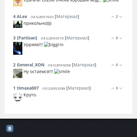
4
ALex
[
Материал
]
2
(14.12.2010 10:21)
прикольно))))
3
[Partisan]
[
Материал
]
0
(14.12.2010 07:17)
Урряяя!!!
2
General_XON
[
Материал
]
0
(14.12.2010 02:03)
Ну остаёмся!!!
1
timaxa007
[
Материал
]
0
(13.12.2010 23:30)
Круто.