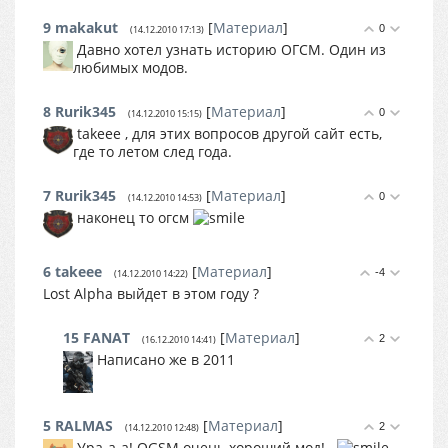
9
makakut
[
Материал
]
0
(14.12.2010 17:13)
Давно хотел узнать историю ОГСМ. Один из
любимых модов.
8
Rurik345
[
Материал
]
0
(14.12.2010 15:15)
takeee , для этих вопросов другой сайт есть,
где то летом след года.
7
Rurik345
[
Материал
]
0
(14.12.2010 14:53)
наконец то огсм
6
takeee
[
Материал
]
-4
(14.12.2010 14:22)
Lost Alpha выйдет в этом году ?
15
FANAT
[
Материал
]
2
(16.12.2010 14:41)
Написано же в 2011
5
RALMAS
[
Материал
]
2
(14.12.2010 12:48)
Ура-а-а! OGSM очень хороший мод!..