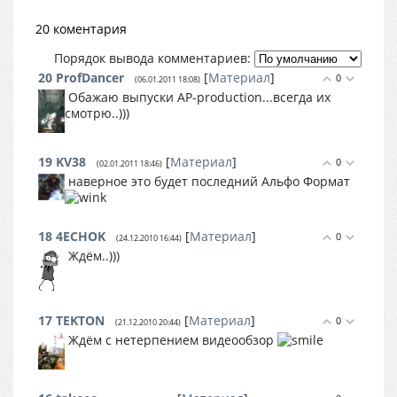
20 коментария
Порядок вывода комментариев:
20
ProfDancer
[
Материал
]
0
(06.01.2011 18:08)
Обажаю выпуски АР-production...всегда их
смотрю..)))
19
KV38
[
Материал
]
0
(02.01.2011 18:46)
наверное это будет последний Альфо Формат
18
4ECHOK
[
Материал
]
0
(24.12.2010 16:44)
Ждём..)))
17
TEKTON
[
Материал
]
0
(21.12.2010 20:44)
Ждём с нетерпением видеообзор