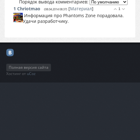
Порядок вывода комментариев:
1
Chriotmao
[
Материал
]
1
(08.04.2014 08:37)
Информация про Phantoms Zone порадовала.
Удачи разработчику.
Полная версия сайта
Хостинг от
uCoz