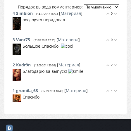
Порядок вывода комментариев:
4
Simbion
[
Материал
]
0
(14.07.2012 16:56)
ооо, ogsm порадовал
3
Vanr75
[
Материал
]
0
(23.09.2011 17:35)
Большое Спасибо!
2
Kudr9n
[
Материал
]
2
(12.09.2011 20:02)
Благодарю за выпуск!
1
gromila_63
[
Материал
]
4
(12.09.2011 18:40)
Спасибо!