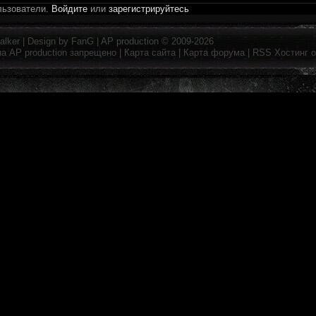
льзователи.
Войдите
или
зарегистрируйтесь
alker
| Design by
FanG
|
AP production
© 2009-2026
на
AP production
запрещено |
Карта сайта
|
Карта форума
|
RSS
Хостинг 