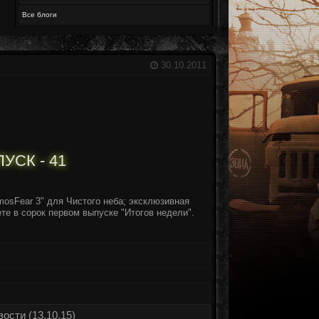
Все блоги
30.10.2011
УСК - 41
AtmosFear 3" для Чистого неба; эксклюзивная
ете в сорок первом выпуске "Итогов недели".
ости (13.10.15)