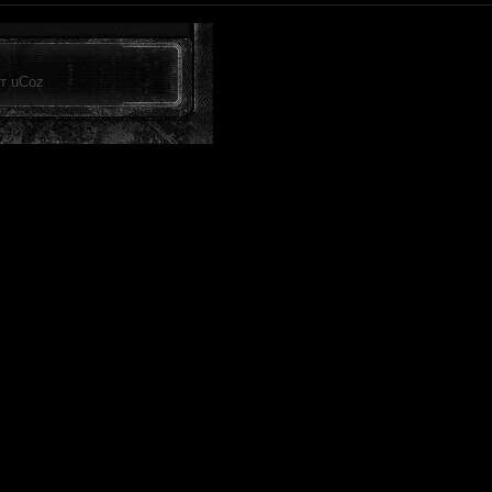
от
uCoz