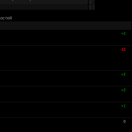
востей
+2
-12
+2
+2
+1
0