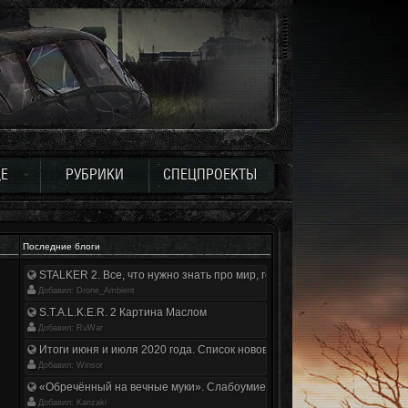
Е
РУБРИКИ
СПЕЦПРОЕКТЫ
Последние блоги
STALKER 2. Все, что нужно знать про мир, геймплей и сюжет | Разбор
Добавил: Drone_Ambient
S.T.A.L.K.E.R. 2 Картина Маслом
Добавил: RuWar
Итоги июня и июля 2020 года. Список нововведений
Добавил: Winsor
«Обречённый на вечные муки». Слабоумие и отвага
Добавил: Kanzaki