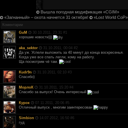
Вышла погодная модификация «CGIM»
«Загнанный» – охота начнется 31 октября!
«Lost World CoP»
Коментарии
GuM
30.10.2011, 23:31 #
1
хорошие новости)))
aka_sektor
31.10.2011, 00:04 #
2
Да уж. Успели выложить за 40 минут до конца воскресенья.
Когда уже все спать легли, кому на работу.
Ща посмотрим чё там.
Kudr9n
31.10.2011, 02:10 #
3
Спасибо)
МорлоК
31.10.2011, 15:20 #
4
Спасибо за выпуск! Очень интересный
Курок
07.11.2011, 20:06 #
5
Отличный выпуск , многим заинтересован
Simbion
14.07.2012, 16:50 #
6
гуд