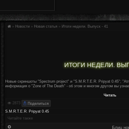
»
Новости
»
Новая статья
»
Итоги недели. Выпуск - 41
ИТОГИ НЕДЕЛИ. ВЫП
Новые скриншоты "Spectrum project" и "S.M.R.T.E.R. Pripyat 0.45"; "
информация о "Zone of The Death" - об этом и многом другом вы узна
Читать
Поделиться
2873
S.M.R.T.E.R. Pripyat 0.45
Читайте также
Блиц нов