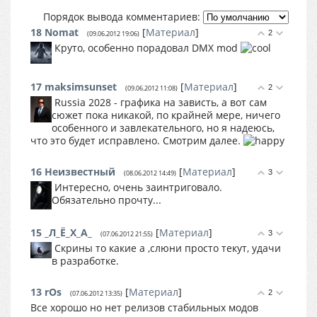
Порядок вывода комментариев:
18
Nomat
[
Материал
]
2
(09.06.2012 19:06)
Круто, особенно порадовал DMX mod
17
maksimsunset
[
Материал
]
2
(09.06.2012 11:08)
Russia 2028 - графика на зависть, а вот сам
сюжет пока никакой, по крайней мере, ничего
особенного и завлекательного, но я надеюсь,
что это будет исправлено. Смотрим далее.
16
Неизвестный
[
Материал
]
3
(08.06.2012 14:49)
Интересно, очень заинтриговало.
Обязательно прочту...
15
_Л_Ё_Х_А_
[
Материал
]
3
(07.06.2012 21:55)
Скрины то какие а ,слюни просто текут, удачи
в разработке.
13
rOs
[
Материал
]
2
(07.06.2012 13:35)
Все хорошо но нет релизов стабильных модов