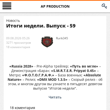
AP PRODUCTION
Новость
Итоги недели. Выпуск - 59
09.08.2026 05:26
Rurik345
3271 просмотров
18 комментария
«Russia 2028»
- Pre-Alpha трейлер;
«Путь во мгле»
–
Демонстрация «Бара»;
«S.M.R.T.E.R. Pripyat 0.45»
–
Метро;
«Ф.О.Т.О.Г.Р.А.Ф.»
– База военных;
«Absolute
Nature»
– Релиз;
«DMX MOD 1.3.5»
– Скорый релиз - об
этом, и многом другом вы узнаете в пятьдесят девятом
выпуске "Итогов недели".
Читать
18 коментария