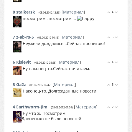
8
stalkersk
[
Материал
]
4
(05.06.2012 12:33)
посмотрим , посмотрим ...
7
z-ab-rs-5
[
Материал
]
5
(05.06.2012 10:19)
Неужели дождались...Сейчас прочитаю!
6
Kislevit
[
Материал
]
4
(05.06.2012 08:58)
Ну наконец-то.Сейчас почитаем.
5
Ga2z
[
Материал
]
5
(05.06.2012 06:47)
Наконец-то. Долгожданные новости!
4
Earthworm-Jim
[
Материал
]
2
(05.06.2012 01:09)
Ну что ж. Посмотрим.
Давненько не было новостей.