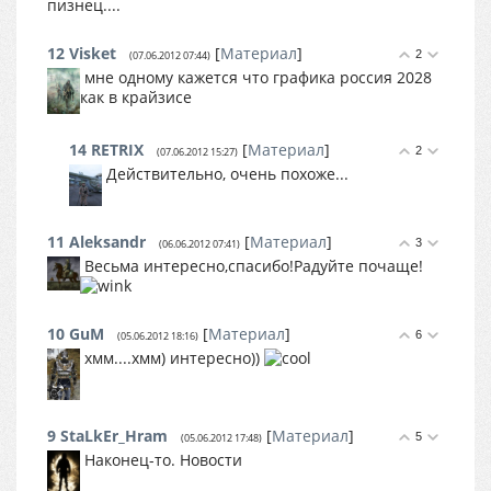
пизнец....
12
Visket
[
Материал
]
2
(07.06.2012 07:44)
мне одному кажется что графика россия 2028
как в крайзисе
14
RETRIX
[
Материал
]
2
(07.06.2012 15:27)
Действительно, очень похоже...
11
Aleksandr
[
Материал
]
3
(06.06.2012 07:41)
Весьма интересно,спасибо!Радуйте почаще!
10
GuM
[
Материал
]
6
(05.06.2012 18:16)
хмм....хмм) интересно))
9
StaLkEr_Hram
[
Материал
]
5
(05.06.2012 17:48)
Наконец-то. Новости