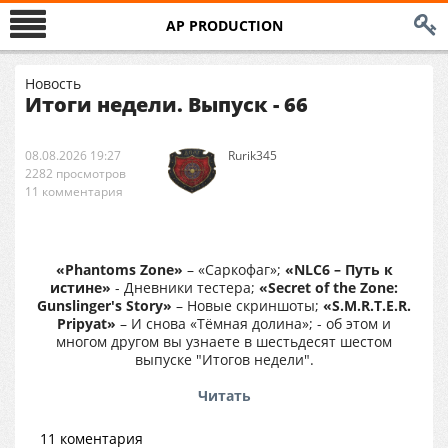
AP PRODUCTION
Новость
Итоги недели. Выпуск - 66
08.08.2026 19:27
Rurik345
2282 просмотров
11 комментария
«Phantoms Zone»
– «Саркофаг»;
«NLC6 – Путь к
истине»
- Дневники тестера;
«Secret of the Zone:
Gunslinger's Story»
– Новые скриншоты;
«S.M.R.T.E.R.
Pripyat»
– И снова «Тёмная долина»; - об этом и
многом другом вы узнаете в шестьдесят шестом
выпуске "Итогов недели".
Читать
11 коментария