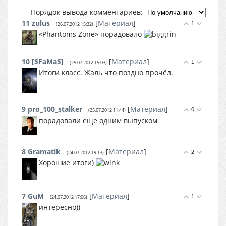
Порядок вывода комментариев:
11
zulus
[
Материал
]
1
(26.07.2012 15:32)
«Phantoms Zone» порадовало
10
[$FaMa$]
[
Материал
]
1
(25.07.2012 15:03)
Итоги класс. Жаль что поздно прочёл.
9
pro_100_stalker
[
Материал
]
0
(25.07.2012 11:44)
порадовали еще одним выпуском
8
Gramatik
[
Материал
]
2
(24.07.2012 19:13)
Хорошие итоги)
7
GuM
[
Материал
]
1
(24.07.2012 17:06)
интересно))