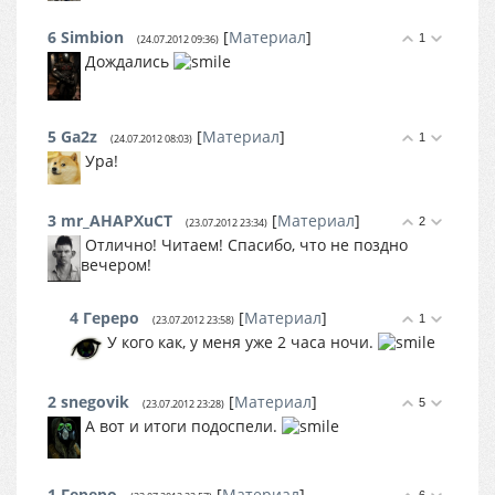
6
Simbion
[
Материал
]
1
(24.07.2012 09:36)
Дождались
5
Ga2z
[
Материал
]
1
(24.07.2012 08:03)
Ура!
3
mr_AHAPXuCT
[
Материал
]
2
(23.07.2012 23:34)
Отлично! Читаем! Спасибо, что не поздно
вечером!
4
Гереро
[
Материал
]
1
(23.07.2012 23:58)
У кого как, у меня уже 2 часа ночи.
2
snegovik
[
Материал
]
5
(23.07.2012 23:28)
А вот и итоги подоспели.
1
Гереро
[
Материал
]