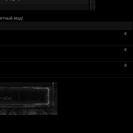
етный мод!
0
0
0
от
uCoz