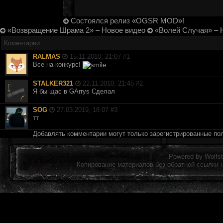
Состоялся релиз «OGSR MOD»!
«Возвращение Шрама 2» – Новое видео
«Волей Случая» – 
Коментарии
RALMAS
15.11.2010, 21:07 #
1
Все на конкурс!
STALKER321
22.11.2010, 21:45 #
2
Я бы щас в GArrys Сделал
SOG
27.03.2019, 18:07 #
3
тт
Добавлять комментарии могут только зарегистрированные по
Powered by
Wolfst
Копирование материалов без обратной ссылки 