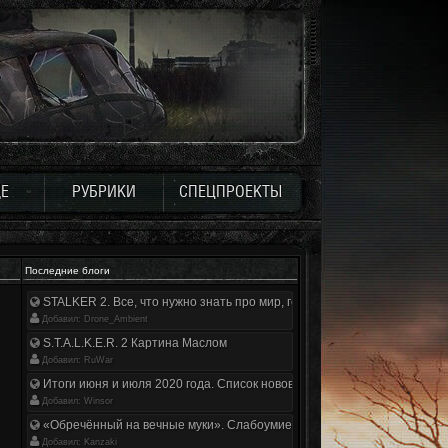
Е
РУБРИКИ
СПЕЦПРОЕКТЫ
Последние блоги
STALKER 2. Все, что нужно знать про мир, геймплей и сюжет | Разбор
Добавил: Drone_Ambient
S.T.A.L.K.E.R. 2 Картина Маслом
Добавил: RuWar
Итоги июня и июля 2020 года. Список нововведений
Добавил: Winsor
«Обречённый на вечные муки». Слабоумие и отвага
Добавил: Kanzaki