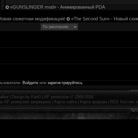
«GUNSLINGER mod» - Анимированный PDA
Новая сюжетная модификация!
«The Second Sun» - Новый сюж
льзователи.
Войдите
или
зарегистрируйтесь
alker
| Design by
FanG
|
AP production
© 2009-2026
на
AP production
запрещено |
Карта сайта
|
Карта форума
|
RSS
Хостинг 