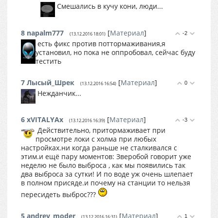
Смешались в кучу кони, люди...
8
napalm777
[
Материал
]
-2
(13.12.2016 18:01)
есть фикс против поттормаживания,я
установил, но пока не оппробовал, сейчас буду
тестить
7
Лысый_Шрек
[
Материал
]
0
(13.12.2016 16:54)
Нежданчик...
6
xVITALYAx
[
Материал
]
-3
(13.12.2016 16:39)
Действительно, притормаживает при
просмотре локи с холма при любых
настройках.ни когда раньше не сталкивался с
этим.и ещё пару моментов: Зверобой говорит уже
неделю не было выброса , как мы появились так
два выброса за сутки! И по воде уж очень шлепает
в полном присяде.и почему на станции то нельзя
пересидеть выброс???
5
andrey_moder
[
Материал
]
1
(13.12.2016 16:31)