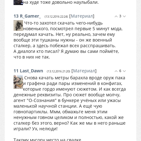
на худе тоже довольно наулыбали.
13
R_Gamer_
[
Материал
]
3
(13.12.2016 22:24)
Что-то захотел скачать чего-нибудь
новенького, посмотрел первые 5 минут мода,
передумал качать. Нет, ну реально, зачем ему
вообще эти тушканы нужны - он же военный
сталкер, а здесь побежал всех расспрашивать.
А диалоги кто писал? Я думаю вы сами поймёте,
что в них не так.
11
Last_Dawn
[
Материал
]
6
(13.12.2016 21:20)
Снова качать метры барахла вроде оруж пака
и графена ради пары изменений в конфигах,
которые гордо именуют сюжетом. И как всегда
денежные реквизиты. Про сюжет вообще молчу,
агент "О-Сознания" в бункере учёных или ужасы
маленькой научной станции. А ещё чую
говнопартиклы. Ммм, обмажьте меня этим
ненужным говном целиком и полностью, какой же
сталкер без этого, верно? Как же мы в него раньше
играли? Ух, нелюди!
Такому мусору место на свалке.