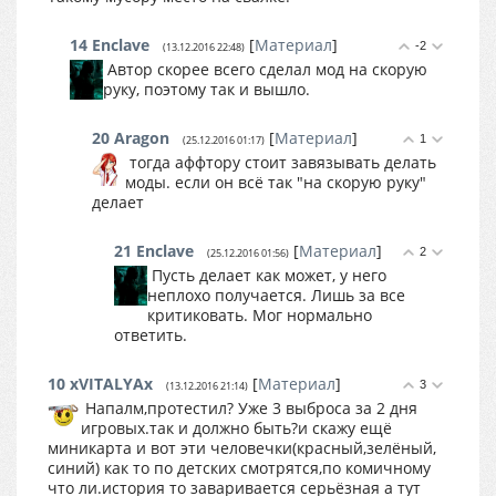
14
Enclave
[
Материал
]
-2
(13.12.2016 22:48)
Автор скорее всего сделал мод на скорую
руку, поэтому так и вышло.
20
Aragon
[
Материал
]
1
(25.12.2016 01:17)
тогда аффтору стоит завязывать делать
моды. если он всё так "на скорую руку"
делает
21
Enclave
[
Материал
]
2
(25.12.2016 01:56)
Пусть делает как может, у него
неплохо получается. Лишь за все
критиковать. Мог нормально
ответить.
10
xVITALYAx
[
Материал
]
3
(13.12.2016 21:14)
Напалм,протестил? Уже 3 выброса за 2 дня
игровых.так и должно быть?и скажу ещё
миникарта и вот эти человечки(красный,зелёный,
синий) как то по детских смотрятся,по комичному
что ли.история то заваривается серьёзная а тут