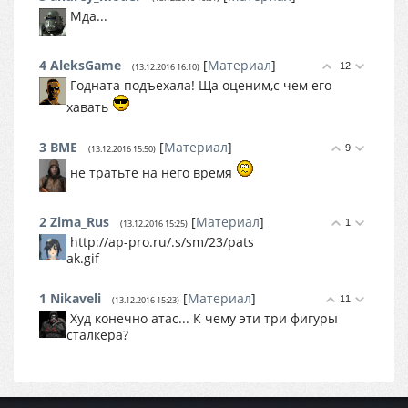
Мда...
4
AleksGame
[
Материал
]
-12
(13.12.2016 16:10)
Годната подъехала! Ща оценим,с чем его
хавать
3
BME
[
Материал
]
9
(13.12.2016 15:50)
не тратьте на него время
2
Zima_Rus
[
Материал
]
1
(13.12.2016 15:25)
http://ap-pro.ru/.s/sm/23/pats
ak.gif
1
Nikaveli
[
Материал
]
11
(13.12.2016 15:23)
Худ конечно атас... К чему эти три фигуры
сталкера?