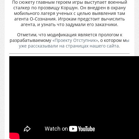
По сюжету главным героем игры выступает военный
сталкер по прозвищу Коршун. Он внедрен в охрану
мобильного лагеря ученых с целью выявления там
агента О-Сознания. Игрокам предстоит вычислить
агента, и узнать что задумали его заказчики.
Отметим, что модификация является прологом к
разрабатываемому
«Проекту Отступник»
, о котором м
ы
уже рассказывали на страницах нашего сайта.