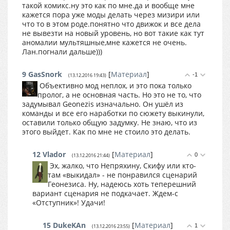
такой комикс.ну это как по мне.да и вообще мне
кажется пора уже моды делать через мизири или
что то в этом роде.понятно что движок и все дела
не вывезти на новый уровень, но вот такие как тут
аномалии мультяшные,мне кажется не очень.
Лан.погнали дальше)))
9
GasSnork
[
Материал
]
-1
(13.12.2016 19:43)
Объективно мод неплох, и это пока только
пролог, а не основная часть. Но это не то, что
задумывал Geonezis изначально. Он ушёл из
команды и все его наработки по сюжету выкинули,
оставили только общую задумку. Не знаю, что из
этого выйдет. Как по мне не стоило это делать.
12
Vlador
[
Материал
]
0
(13.12.2016 21:44)
Эх, жалко, что Непряхину, Скифу или кто-
там «выкидал» - не понравился сценарий
Геонезиса. Ну, надеюсь хоть теперешний
вариант сценария не подкачает. Ждем-с
«Отступник»! Удачи!
15
DukeKAn
[
Материал
]
1
(13.12.2016 23:55)