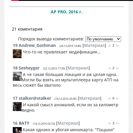
AP PRO, 2016 г.
21 коментария
Порядок вывода комментариев:
19
Andrew_Gothman
[
Материал
]
2
(24.12.2016 14:46)
Что-то не привлекает модификация...
18
Sesheyger
[
Материал
]
2
(22.12.2016 17:39)
А че такая большая локация и аж целая одна.
Могли бы взять из мультиплеера карту АТП на
весь сюжет бы хватило
17
stalker@stalker
[
Материал
]
0
(14.12.2016 20:36)
И какой смысл аномалий, если их за километр
видно.
16
BATY
[
Материал
]
3
(14.12.2016 02:10)
Какая однако ж убогая миникарта. "Пацыки"