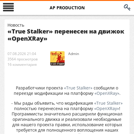
AP PRODUCTION
Новость
«True Stalker» перенесен на движок
«OpenXRay»
07.08.2026 21:04
Аdmin
3564 просмотров
16 комментария
Разработчики проекта
«True Stalker»
сообщили о
переезде модификации на платформу
«OpenXRay»
.
- Мы рады объявить, что модификация
«True Stalker»
полностью перенесена на платформу
«OpenXRay»
!
Программисты значительно расширили функционал
оригинального движка и реализовали необходимые
для нашего проекта правки, использование которых
требуется для полноценного воплощения наших