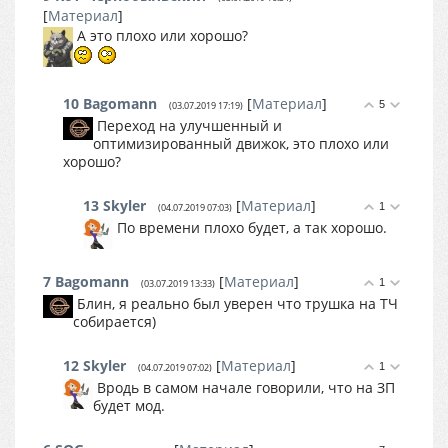
[
Материал
]
А это плохо или хорошо?
10
Bagomann
[
Материал
]
5
(03.07.2019 17:19)
Переход на улучшенный и
оптимизированный движок, это плохо или
хорошо?
13
Skyler
[
Материал
]
1
(04.07.2019 07:03)
По времени плохо будет, а так хорошо.
7
Bagomann
[
Материал
]
1
(03.07.2019 13:33)
Блин, я реально был уверен что трушка на ТЧ
собирается)
12
Skyler
[
Материал
]
1
(04.07.2019 07:02)
Вродь в самом начале говорили, что на ЗП
будет мод.