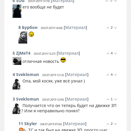
6
SOG
[
Материал
]
-7
(03.07.2019 13:10)
его вообще не будет
8
Бурбон
[
Материал
]
2
(03.07.2019 14:04)
5
ZjMeT4
[
Материал
]
4
(03.07.2019 12:27)
отличная новость
4
Sveklomun
[
Материал
]
4
(03.07.2019 12:12)
Опа, мой косяк, уже всё узнал )
3
Sveklomun
[
Материал
]
1
(03.07.2019 12:05)
Получается что он теперь будет на движке ЗП
? Или я неправильно понял?
11
Skyler
[
Материал
]
2
(04.07.2019 07:02)
ТС и так был на движке ЗП, просто щас