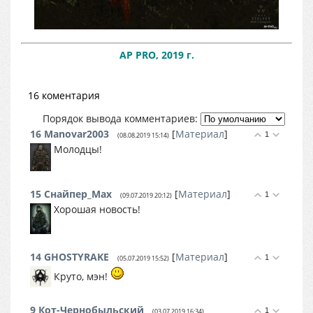
AP PRO, 2019 г.
16 коментария
Порядок вывода комментариев:
16
Manovar2003
[
Материал
]
1
(08.08.2019 15:14)
Молодцы!
15
Снайпер_Max
[
Материал
]
1
(09.07.2019 20:12)
Хорошая новость!
14
GHOSTYRAKE
[
Материал
]
1
(05.07.2019 15:52)
Круто, мэн!
9
Кот-Чернобыльский
1
(03.07.2019 16:34)